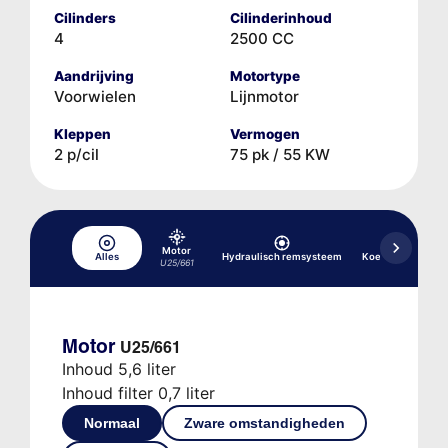
Cilinders
Cilinderinhoud
4
2500 CC
Aandrijving
Motortype
Voorwielen
Lijnmotor
Kleppen
Vermogen
2 p/cil
75 pk / 55 KW
Motor
Alles
Hydraulisch remsysteem
Koelsysteem
U25/661
Motor
U25/661
Inhoud 5,6 liter
Inhoud filter 0,7 liter
Normaal
Zware omstandigheden