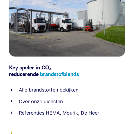
Key speler in CO₂
reducerende
brandstofblends
Alle
brandstoffen
bekijken
Over onze diensten
Referenties
HEMA
,
Mourik
,
De Heer