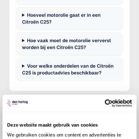
Hoeveel motorolie gaat er in een
Citroën C25?
Hoe vaak moet de motorolie ververst
worden bij een Citroën C25?
Voor welke onderdelen van de Citroën
C25 is productadvies beschikbaar?
©
Olyslager
Alle rechten voorbehouden. Deze
Deze website maakt gebruik van cookies
informatie mag noch geheel noch gedeeltelijk worden
We gebruiken cookies om content en advertenties te
gereproduceerd, opgeslagen in een database of op