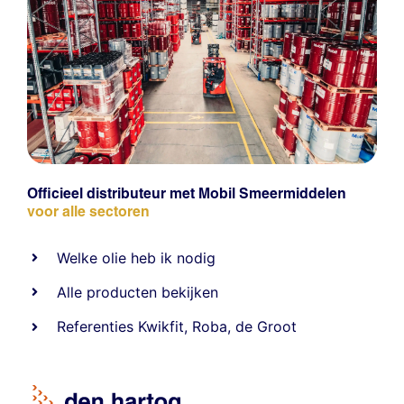
Officieel distributeur met Mobil Smeermiddelen
voor alle sectoren
Welke olie heb ik nodig
Alle producten bekijken
Referentie
s
Kwikfit
,
Roba
,
de Groot