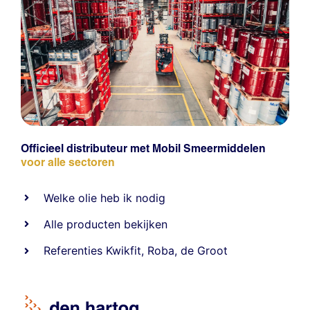
Officieel distributeur met Mobil Smeermiddelen
voor alle sectoren
Welke olie heb ik nodig
Alle producten bekijken
Referentie
s
Kwikfit
,
Roba
,
de Groot