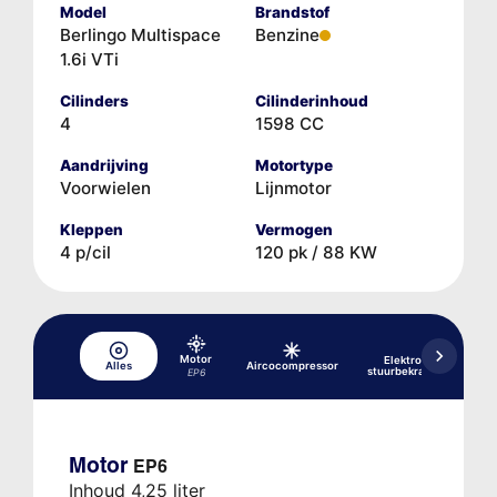
Model
Brandstof
Berlingo Multispace
Benzine
1.6i VTi
Cilinders
Cilinderinhoud
4
1598 CC
Aandrijving
Motortype
Voorwielen
Lijnmotor
Kleppen
Vermogen
4 p/cil
120 pk / 88 KW
Motor
Elektrohydraulische
Alles
Aircocompressor
stuurbekrachtiging (EH
EP6
Motor
EP6
Inhoud 4,25 liter