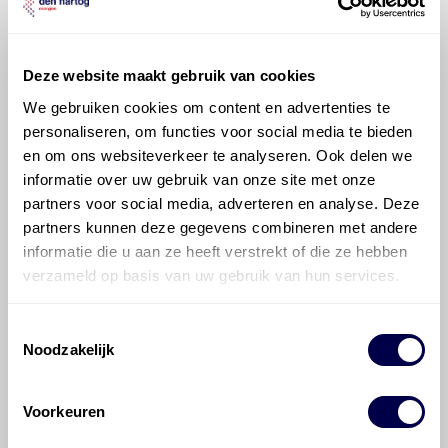
Berlingo Multispace is productadvies
beschikbaar?
Deze website maakt gebruik van cookies
We gebruiken cookies om content en advertenties te
personaliseren, om functies voor social media te bieden
en om ons websiteverkeer te analyseren. Ook delen we
informatie over uw gebruik van onze site met onze
©
Olyslager
Alle rechten voorbehouden. Deze
partners voor social media, adverteren en analyse. Deze
informatie mag noch geheel noch gedeeltelijk worden
partners kunnen deze gegevens combineren met andere
gereproduceerd, opgeslagen in een database of op
informatie die u aan ze heeft verstrekt of die ze hebben
andere manieren worden overgedragen zonder
verzameld op basis van uw gebruik van hun services.
voorafgaande schriftelijke toestemming van Olyslager
Organisation B.V. Hoewel alles in het werk is gesteld
om ervoor te zorgen dat deze gegevens zo accuraat
Toestemmingsselectie
en compleet mogelijk zijn, wordt geen
Noodzakelijk
aansprakelijkheid aanvaard, anders dan waartoe een
wettelijke verplichting bestaat, voor schade of verlies
veroorzaakt door fouten of omissies in de verstrekte
Voorkeuren
informatie. Door deze olieaanbevelingsinformatie te