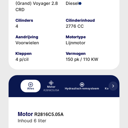
(Grand) Voyager 2.8
Diesel
CRD
Cilinders
Cilinderinhoud
4
2776 CC
Aandrijving
Motortype
Voorwielen
Lijnmotor
Kleppen
Vermogen
4 p/cil
150 pk / 110 KW
Motor
Alles
Hydraulisch remsysteem
Koelsysteem
R2816C5.05A
Motor
R2816C5.05A
Inhoud 6 liter