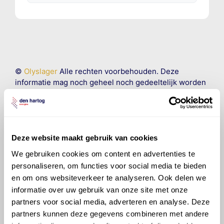
©
Olyslager
Alle rechten voorbehouden. Deze
informatie mag noch geheel noch gedeeltelijk worden
gereproduceerd, opgeslagen in een database of op
andere manieren worden overgedragen zonder
voorafgaande schriftelijke toestemming van Olyslager
Organisation B.V. Hoewel alles in het werk is gesteld
om ervoor te zorgen dat deze gegevens zo accuraat
Deze website maakt gebruik van cookies
en compleet mogelijk zijn, wordt geen
We gebruiken cookies om content en advertenties te
aansprakelijkheid aanvaard, anders dan waartoe een
personaliseren, om functies voor social media te bieden
wettelijke verplichting bestaat, voor schade of verlies
en om ons websiteverkeer te analyseren. Ook delen we
veroorzaakt door fouten of omissies in de verstrekte
informatie over uw gebruik van onze site met onze
informatie. Door deze olieaanbevelingsinformatie te
partners voor social media, adverteren en analyse. Deze
raadplegen en te gebruiken erkent de gebruiker dat
partners kunnen deze gegevens combineren met andere
hij/zij de ervaring, de kennis en het vermogen heeft