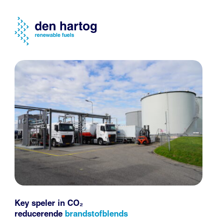
Key speler in CO₂
reducerende
brandstofblends