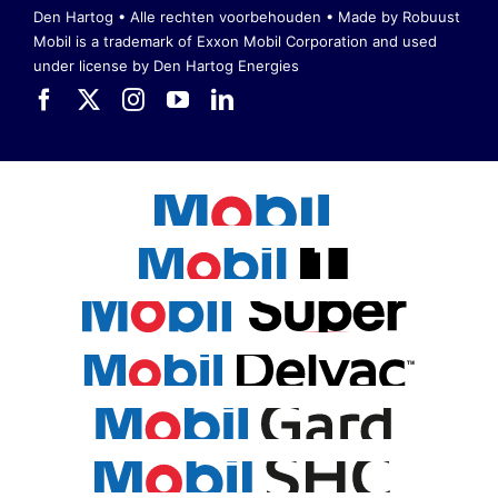
Den Hartog • Alle rechten voorbehouden •
Made by Robuust
Mobil is a trademark of Exxon Mobil Corporation
and used
under license by Den Hartog Energies