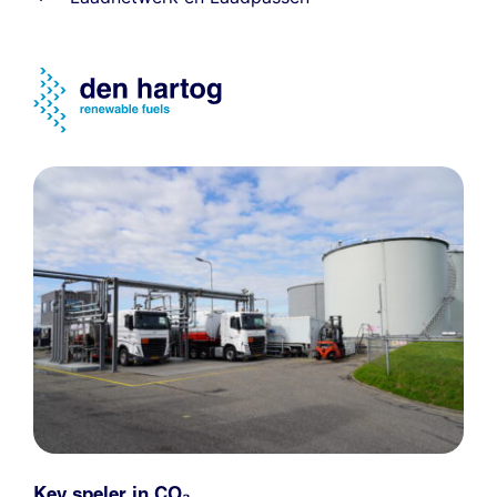
Key speler in CO₂