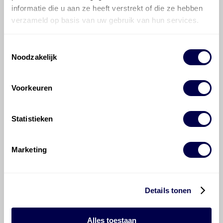
informatie die u aan ze heeft verstrekt of die ze hebben
verzameld op basis van uw gebruik van hun services.
Toestemmingsselectie
700 ATF 3353
Noodzakelijk
Ververs elke 160000 km
Voorkeuren
Statistieken
700 ATF 4000
Ververs elke 160000 km
Marketing
Details tonen
Alles toestaan