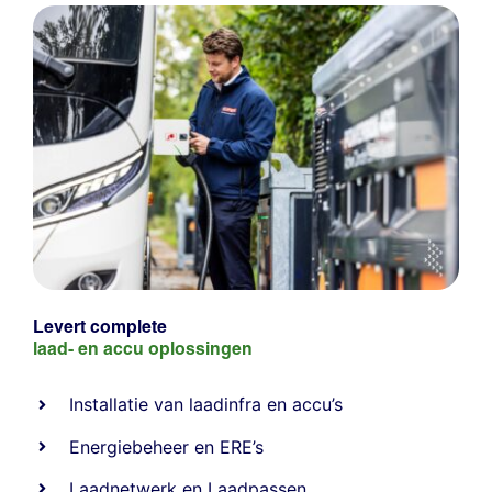
Levert complete
laad- en
accu oplossingen
Installatie van laadinfra en accu’s
Energiebeheer
en
ERE’s
Laadnetwerk
en
Laadpassen