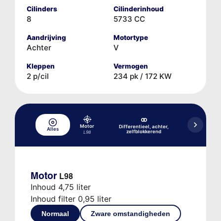
Cilinders
Cilinderinhoud
8
5733 CC
Aandrijving
Motortype
Achter
V
Kleppen
Vermogen
2 p/cil
234 pk / 172 KW
Handge
Motor
Differentieel, achter,
versne
Alles
zelfblokkerend
L98
Motor
L98
Inhoud 4,75 liter
Inhoud filter 0,95 liter
Normaal
Zware omstandigheden