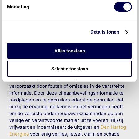
Marketing
©
Olyslager
Alle rechten voorbehouden. Deze
informatie mag noch geheel noch gedeeltelijk worden
gereproduceerd, opgeslagen in een database of op
Details tonen
andere manieren worden overgedragen zonder
voorafgaande schriftelijke toestemming van Olyslager
Alles toestaan
Organisation B.V. Hoewel alles in het werk is gesteld
om ervoor te zorgen dat deze gegevens zo accuraat
en compleet mogelijk zijn, wordt geen
Selectie toestaan
aansprakelijkheid aanvaard, anders dan waartoe een
wettelijke verplichting bestaat, voor schade of verlies
veroorzaakt door fouten of omissies in de verstrekte
informatie. Door deze olieaanbevelingsinformatie te
raadplegen en te gebruiken erkent de gebruiker dat
hij/zij de ervaring, de kennis en het vermogen heeft
om de vereiste onderhoudswerkzaamheden op een
veilige en verantwoorde manier uit te voeren. Hij/zij
vrijwaart en indemniseert de uitgever en
Den Hartog
Energies
voor enig verlies, letsel, claim en schade