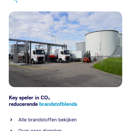
Key speler in CO₂
reducerende
brandstofblends
Alle
brandstoffen
bekijken
Over onze diensten