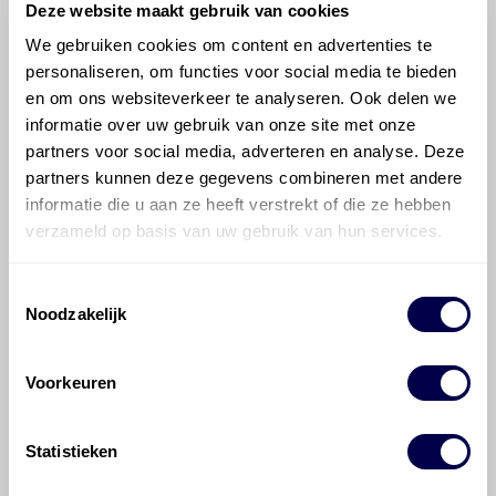
Welke motorolie adviseert Den Hartog
Deze website maakt gebruik van cookies
voor de Chevrolet (Daewoo) Tacuma /
We gebruiken cookies om content en advertenties te
Rezzo Tacuma / Rezzo 2.0 16V?
personaliseren, om functies voor social media te bieden
en om ons websiteverkeer te analyseren. Ook delen we
Hoeveel motorolie gaat er in een
informatie over uw gebruik van onze site met onze
Chevrolet (Daewoo) Tacuma / Rezzo?
partners voor social media, adverteren en analyse. Deze
partners kunnen deze gegevens combineren met andere
informatie die u aan ze heeft verstrekt of die ze hebben
Hoe vaak moet de motorolie ververst
verzameld op basis van uw gebruik van hun services.
worden bij een Chevrolet (Daewoo)
Tacuma / Rezzo?
Toestemmingsselectie
Noodzakelijk
Voor welke onderdelen van de
Chevrolet (Daewoo) Tacuma / Rezzo is
productadvies beschikbaar?
Voorkeuren
Statistieken