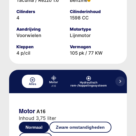
Tacuma / Rezzo 1.6
Benzine
Cilinders
Cilinderinhoud
4
1598 CC
Aandrijving
Motortype
Voorwielen
Lijnmotor
Kleppen
Vermogen
4 p/cil
105 pk / 77 KW
Motor
Hydraulisch
Alles
Koelsysteem
rem-/koppelingssysteem
A16
Motor
A16
Inhoud 3,75 liter
Normaal
Zware omstandigheden