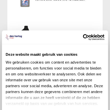
700 Sintofluid FE 75W
Ververs elke 15000 km/ 12 maanden
Deze website maakt gebruik van cookies
We gebruiken cookies om content en advertenties te
personaliseren, om functies voor social media te bieden
en om ons websiteverkeer te analyseren. Ook delen we
Veelgestelde vragen over
informatie over uw gebruik van onze site met onze
de Chevrolet (Daewoo)
partners voor social media, adverteren en analyse. Deze
Tacuma / Rezzo
partners kunnen deze gegevens combineren met andere
informatie die u aan ze heeft verstrekt of die ze hebben
verzameld op basis van uw gebruik van hun services.
Welke motorolie adviseert Den Hartog