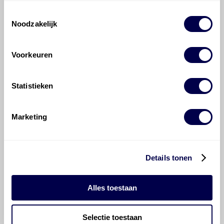
voor de Chevrolet (Daewoo) Tacuma /
Toestemmingsselectie
Rezzo Tacuma / Rezzo 1.6?
Noodzakelijk
Hoeveel motorolie gaat er in een
Voorkeuren
Chevrolet (Daewoo) Tacuma / Rezzo?
Hoe vaak moet de motorolie ververst
Statistieken
worden bij een Chevrolet (Daewoo)
Tacuma / Rezzo?
Marketing
Voor welke onderdelen van de
Chevrolet (Daewoo) Tacuma / Rezzo is
Details tonen
productadvies beschikbaar?
Alles toestaan
Selectie toestaan