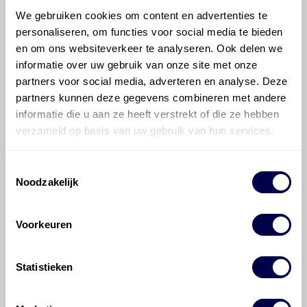
0.8?
We gebruiken cookies om content en advertenties te
personaliseren, om functies voor social media te bieden
en om ons websiteverkeer te analyseren. Ook delen we
Hoeveel motorolie gaat er in een
informatie over uw gebruik van onze site met onze
Chevrolet (Daewoo) Matiz?
partners voor social media, adverteren en analyse. Deze
partners kunnen deze gegevens combineren met andere
Hoe vaak moet de motorolie ververst
informatie die u aan ze heeft verstrekt of die ze hebben
worden bij een Chevrolet (Daewoo)
verzameld op basis van uw gebruik van hun services.
Matiz?
Toestemmingsselectie
Voor welke onderdelen van de
Noodzakelijk
Chevrolet (Daewoo) Matiz is
productadvies beschikbaar?
Voorkeuren
Statistieken