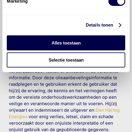
Marketing
©
Olyslager
Alle rechten voorbehouden. Deze
informatie mag noch geheel noch gedeeltelijk worden
gereproduceerd, opgeslagen in een database of op
Details tonen
andere manieren worden overgedragen zonder
voorafgaande schriftelijke toestemming van Olyslager
Organisation B.V. Hoewel alles in het werk is gesteld
Alles toestaan
om ervoor te zorgen dat deze gegevens zo accuraat
en compleet mogelijk zijn, wordt geen
aansprakelijkheid aanvaard, anders dan waartoe een
Selectie toestaan
wettelijke verplichting bestaat, voor schade of verlies
veroorzaakt door fouten of omissies in de verstrekte
informatie. Door deze olieaanbevelingsinformatie te
raadplegen en te gebruiken erkent de gebruiker dat
hij/zij de ervaring, de kennis en het vermogen heeft
om de vereiste onderhoudswerkzaamheden op een
veilige en verantwoorde manier uit te voeren. Hij/zij
vrijwaart en indemniseert de uitgever en
Den Hartog
Energies
voor enig verlies, letsel, claim en schade
veroorzaakt door een onjuiste interpretatie of een
onjuist gebruik van de gepubliceerde gegevens.