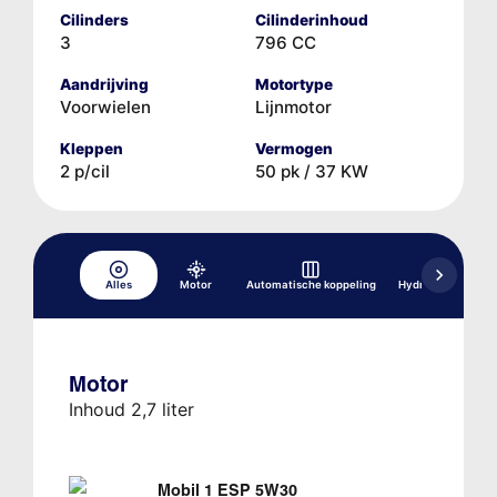
Cilinders
Cilinderinhoud
3
796 CC
Aandrijving
Motortype
Voorwielen
Lijnmotor
Kleppen
Vermogen
2 p/cil
50 pk / 37 KW
Alles
Motor
Automatische koppeling
Hydraulisch rems
Motor
Inhoud 2,7 liter
Mobil 1 ESP 5W30