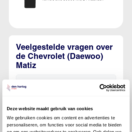
Veelgestelde vragen over
de Chevrolet (Daewoo)
Matiz
Welke motorolie adviseert Den Hartog
voor de Chevrolet (Daewoo) Matiz Matiz
0.8?
Deze website maakt gebruik van cookies
Hoeveel motorolie gaat er in een
We gebruiken cookies om content en advertenties te
Chevrolet (Daewoo) Matiz?
personaliseren, om functies voor social media te bieden
en om ons websiteverkeer te analyseren. Ook delen we