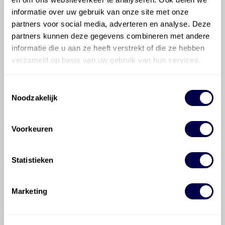
Hoe vaak moet de motorolie ververst
informatie over uw gebruik van onze site met onze
worden bij een Chevrolet (Daewoo)
partners voor social media, adverteren en analyse. Deze
Matiz?
partners kunnen deze gegevens combineren met andere
informatie die u aan ze heeft verstrekt of die ze hebben
verzameld op basis van uw gebruik van hun services.
Voor welke onderdelen van de
Chevrolet (Daewoo) Matiz is
productadvies beschikbaar?
Toestemmingsselectie
Noodzakelijk
Voorkeuren
Statistieken
©
Olyslager
Alle rechten voorbehouden. Deze
informatie mag noch geheel noch gedeeltelijk worden
gereproduceerd, opgeslagen in een database of op
Marketing
andere manieren worden overgedragen zonder
voorafgaande schriftelijke toestemming van Olyslager
Organisation B.V. Hoewel alles in het werk is gesteld