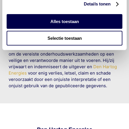
om ervoor te zorgen dat deze gegevens zo accuraat
Details tonen
en compleet mogelijk zijn, wordt geen
aansprakelijkheid aanvaard, anders dan waartoe een
Alles toestaan
wettelijke verplichting bestaat, voor schade of verlies
veroorzaakt door fouten of omissies in de verstrekte
informatie. Door deze olieaanbevelingsinformatie te
Selectie toestaan
raadplegen en te gebruiken erkent de gebruiker dat
hij/zij de ervaring, de kennis en het vermogen heeft
om de vereiste onderhoudswerkzaamheden op een
veilige en verantwoorde manier uit te voeren. Hij/zij
vrijwaart en indemniseert de uitgever en
Den Hartog
Energies
voor enig verlies, letsel, claim en schade
veroorzaakt door een onjuiste interpretatie of een
onjuist gebruik van de gepubliceerde gegevens.