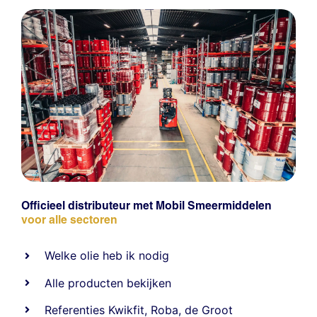
Officieel distributeur met Mobil Smeermiddelen
voor alle sectoren
Welke olie heb ik nodig
Alle producten bekijken
Referentie
s
Kwikfit
,
Roba
,
de Groot