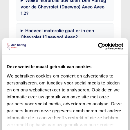
Welke motorolie adviseert Den Hartog
voor de Chevrolet (Daewoo) Aveo Aveo
1.2?
Hoeveel motorolie gaat er in een
Chevrolet (Daewoo) Aveo?
Hoe vaak moet de motorolie ververst
worden bij een Chevrolet (Daewoo)
Deze website maakt gebruik van cookies
Aveo?
We gebruiken cookies om content en advertenties te
personaliseren, om functies voor social media te bieden
Voor welke onderdelen van de
en om ons websiteverkeer te analyseren. Ook delen we
Chevrolet (Daewoo) Aveo is
informatie over uw gebruik van onze site met onze
productadvies beschikbaar?
partners voor social media, adverteren en analyse. Deze
partners kunnen deze gegevens combineren met andere
informatie die u aan ze heeft verstrekt of die ze hebben
verzameld op basis van uw gebruik van hun services.