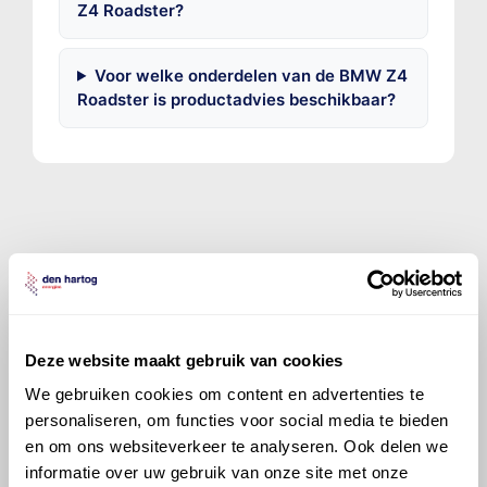
Z4 Roadster?
Voor welke onderdelen van de BMW Z4
Roadster is productadvies beschikbaar?
©
Olyslager
Alle rechten voorbehouden. Deze
informatie mag noch geheel noch gedeeltelijk worden
gereproduceerd, opgeslagen in een database of op
andere manieren worden overgedragen zonder
Deze website maakt gebruik van cookies
voorafgaande schriftelijke toestemming van Olyslager
We gebruiken cookies om content en advertenties te
Organisation B.V. Hoewel alles in het werk is gesteld
om ervoor te zorgen dat deze gegevens zo accuraat
personaliseren, om functies voor social media te bieden
en compleet mogelijk zijn, wordt geen
en om ons websiteverkeer te analyseren. Ook delen we
aansprakelijkheid aanvaard, anders dan waartoe een
informatie over uw gebruik van onze site met onze