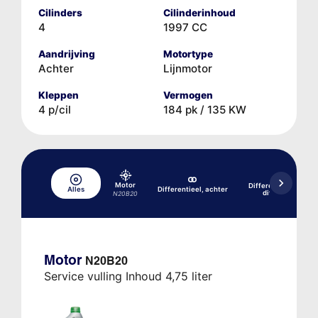
Cilinders
Cilinderinhoud
4
1997 CC
Aandrijving
Motortype
Achter
Lijnmotor
Kleppen
Vermogen
4 p/cil
184 pk / 135 KW
Motor
Differentieel, achte
Alles
Differentieel, achter
differentieelspe
N20B20
Motor
N20B20
Service vulling Inhoud 4,75 liter