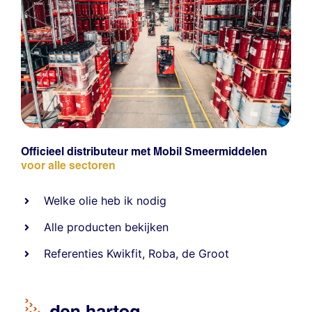
Officieel distributeur met Mobil Smeermiddelen
voor alle sectoren
Welke olie heb ik nodig
Alle producten bekijken
Referentie
s
Kwikfit
,
Roba
,
de Groot