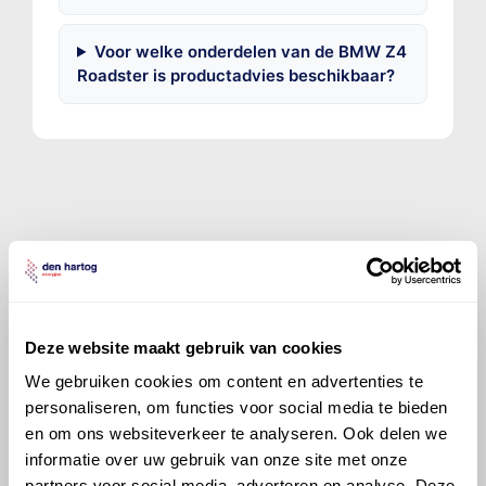
Voor welke onderdelen van de BMW Z4
Roadster is productadvies beschikbaar?
©
Olyslager
Alle rechten voorbehouden. Deze
informatie mag noch geheel noch gedeeltelijk worden
gereproduceerd, opgeslagen in een database of op
andere manieren worden overgedragen zonder
voorafgaande schriftelijke toestemming van Olyslager
Deze website maakt gebruik van cookies
Organisation B.V. Hoewel alles in het werk is gesteld
We gebruiken cookies om content en advertenties te
om ervoor te zorgen dat deze gegevens zo accuraat
personaliseren, om functies voor social media te bieden
en compleet mogelijk zijn, wordt geen
en om ons websiteverkeer te analyseren. Ook delen we
aansprakelijkheid aanvaard, anders dan waartoe een
informatie over uw gebruik van onze site met onze
wettelijke verplichting bestaat, voor schade of verlies
partners voor social media, adverteren en analyse. Deze