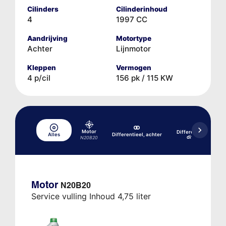
Cilinders
Cilinderinhoud
4
1997 CC
Aandrijving
Motortype
Achter
Lijnmotor
Kleppen
Vermogen
4 p/cil
156 pk / 115 KW
Motor
Differentieel, achte
Alles
Differentieel, achter
differentieelspe
N20B20
Motor
N20B20
Service vulling Inhoud 4,75 liter