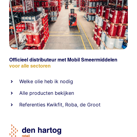
Officieel distributeur met Mobil Smeermiddelen
voor alle sectoren
Welke olie heb ik nodig
Alle producten bekijken
Referentie
s
Kwikfit
,
Roba
,
de Groot