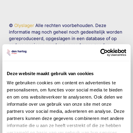
©
Olyslager
Alle rechten voorbehouden. Deze
informatie mag noch geheel noch gedeeltelijk worden
gereproduceerd, opgeslagen in een database of op
andere manieren worden overgedragen zonder
voorafgaande schriftelijke toestemming van Olyslager
Organisation B.V. Hoewel alles in het werk is gesteld
om ervoor te zorgen dat deze gegevens zo accuraat
en compleet mogelijk zijn, wordt geen
Deze website maakt gebruik van cookies
aansprakelijkheid aanvaard, anders dan waartoe een
We gebruiken cookies om content en advertenties te
wettelijke verplichting bestaat, voor schade of verlies
personaliseren, om functies voor social media te bieden
veroorzaakt door fouten of omissies in de verstrekte
informatie. Door deze olieaanbevelingsinformatie te
en om ons websiteverkeer te analyseren. Ook delen we
raadplegen en te gebruiken erkent de gebruiker dat
informatie over uw gebruik van onze site met onze
hij/zij de ervaring, de kennis en het vermogen heeft
partners voor social media, adverteren en analyse. Deze
om de vereiste onderhoudswerkzaamheden op een
partners kunnen deze gegevens combineren met andere
veilige en verantwoorde manier uit te voeren. Hij/zij
informatie die u aan ze heeft verstrekt of die ze hebben
vrijwaart en indemniseert de uitgever en
Den Hartog
verzameld op basis van uw gebruik van hun services.