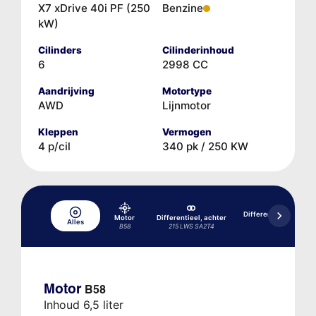
X7 xDrive 40i PF (250
Benzine
kW)
Cilinders
Cilinderinhoud
6
2998 CC
Aandrijving
Motortype
AWD
Lijnmotor
Kleppen
Vermogen
4 p/cil
340 pk / 250 KW
Differentieel, achter,
Motor
Differentieel, achter
met 02/2020
Alles
B58
215 LWS SA2T4
215LW
Motor
B58
Inhoud 6,5 liter