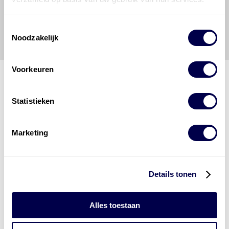
Energies
voor enig verlies, letsel, claim en schade
veroorzaakt door een onjuiste interpretatie of een
Toestemmingsselectie
onjuist gebruik van de gepubliceerde gegevens.
Noodzakelijk
Voorkeuren
Statistieken
Den Hartog Energies
bestaat uit
vier divisies
Marketing
Details tonen
Alles toestaan