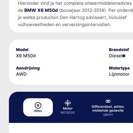
Hieronder vind je het complete smeermiddelenadvies
de
BMW X6 M50d
(bouwjaar 2012-2014). Per onderde
je welke producten Den Hartog adviseert, inclusief
vulhoeveelheden en verversingsintervallen.
Model
Brandstof
X6 M50d
Diesel
Aandrijving
Motortype
AWD
Lijnmotor
Differentieel, achter,
Motor
middelste gedeelte
Alles
N57XD30
QMVH