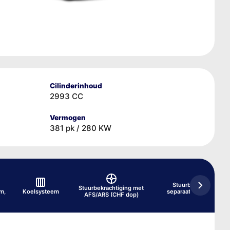
Cilinderinhoud
2993 CC
Vermogen
381 pk / 280 KW
Stuurbekrachtiging,
Stuurbekrachtiging met
m,
Koelsysteem
separaat systeem (ATF
AFS/ARS (CHF dop)
dop)