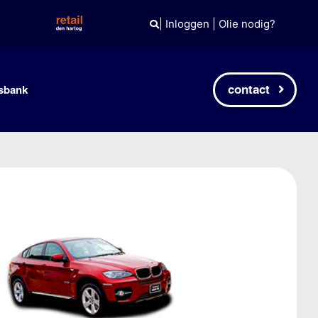
|
Inloggen
|
Olie nodig?
contact
sbank