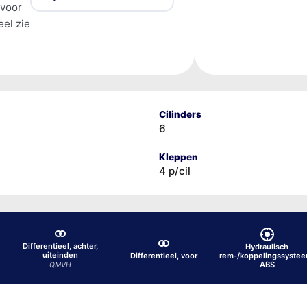
 voor
el zie
Cilinders
6
Kleppen
4 p/cil
Differentieel, achter,
Hydraulisch
uiteinden
Differentieel, voor
rem-/koppelingssystee
ABS
QMVH