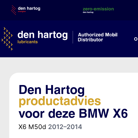
Skip
to
content
O
Den Hartog
productadvies
voor deze BMW X6
X6 M50d
2012–2014