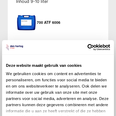
Inhoud 9-10 liter
700 ATF 6006
Verdeelbak X Drive
ATC 700
Fabrieksvulling Inhoud 0,9 liter
Service vulling Inhoud 0,8 liter
Deze website maakt gebruik van cookies
We gebruiken cookies om content en advertenties te
Bel met onze Techdesk
personaliseren, om functies voor social media te bieden
en om ons websiteverkeer te analyseren. Ook delen we
informatie over uw gebruik van onze site met onze
partners voor social media, adverteren en analyse. Deze
partners kunnen deze gegevens combineren met andere
informatie die u aan ze heeft verstrekt of die ze hebben