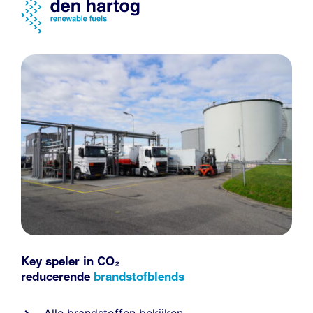
Key speler in CO₂
reducerende
brandstofblends