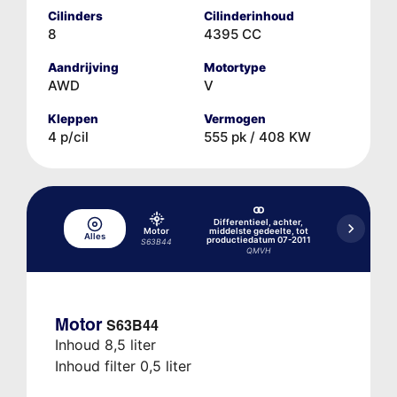
Cilinders
Cilinderinhoud
8
4395 CC
Aandrijving
Motortype
AWD
V
Kleppen
Vermogen
4 p/cil
555 pk / 408 KW
Differentieel, achter,
Differenti
Motor
middelste gedeelte, tot
middelste g
Alles
productiedatum 07-2011
productied
S63B44
QMVH
Q
Motor
S63B44
Inhoud 8,5 liter
Inhoud filter 0,5 liter