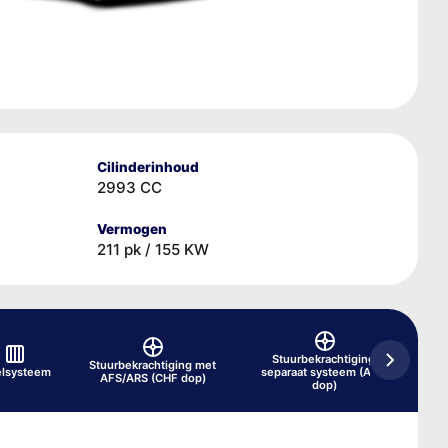
Cilinderinhoud
2993 CC
Vermogen
211 pk / 155 KW
Stuurbekrachtiging,
Tra
Stuurbekrachtiging met
lsysteem
separaat systeem (ATF-
AFS/ARS (CHF dop)
dop)