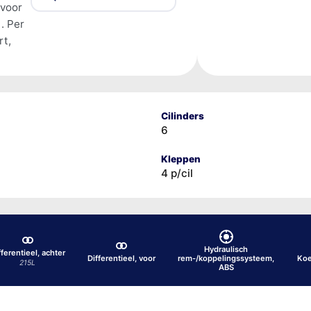
 voor
. Per
rt,
Cilinders
6
Kleppen
4 p/cil
Hydraulisch
fferentieel, achter
Differentieel, voor
rem-/koppelingssysteem,
Koe
215L
ABS