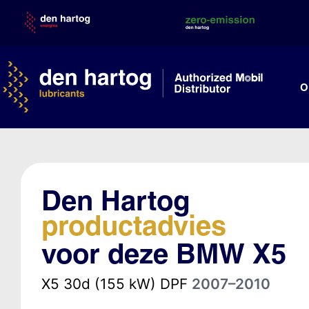
Skip
to
content
O
Den Hartog
productadvies
voor deze BMW X5
X5 30d (155 kW) DPF
2007–2010