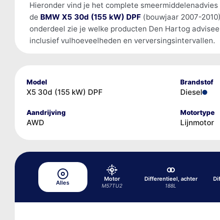
Hieronder vind je het complete smeermiddelenadvies
de
BMW X5 30d (155 kW) DPF
(bouwjaar 2007-2010)
onderdeel zie je welke producten Den Hartog advisee
inclusief vulhoeveelheden en verversingsintervallen.
Model
Brandstof
X5 30d (155 kW) DPF
Diesel
Aandrijving
Motortype
AWD
Lijnmotor
Motor
Differentieel, achter
Di
Alles
M57TU2
188L