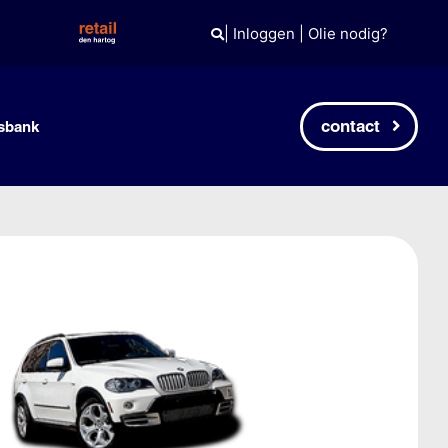
|
Inloggen
|
Olie nodig?
contact
sbank