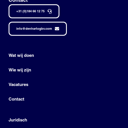
+31 (0)184 66 12 75
info@denhartogbv.com
Wat wij doen
Wie wij zijn
Vacatures
Contact
Juridisch