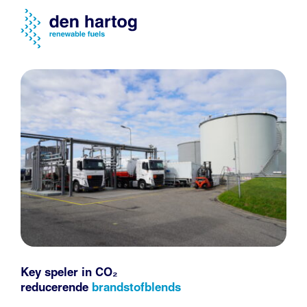
Key speler in CO₂
reducerende
brandstofblends