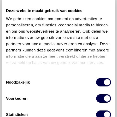
Deze website maakt gebruik van cookies
We gebruiken cookies om content en advertenties te
personaliseren, om functies voor social media te bieden
©
Olyslager
Alle rechten voorbehouden. Deze
en om ons websiteverkeer te analyseren. Ook delen we
informatie mag noch geheel noch gedeeltelijk worden
informatie over uw gebruik van onze site met onze
gereproduceerd, opgeslagen in een database of op
partners voor social media, adverteren en analyse. Deze
andere manieren worden overgedragen zonder
partners kunnen deze gegevens combineren met andere
voorafgaande schriftelijke toestemming van Olyslager
informatie die u aan ze heeft verstrekt of die ze hebben
Organisation B.V. Hoewel alles in het werk is gesteld
verzameld op basis van uw gebruik van hun services.
om ervoor te zorgen dat deze gegevens zo accuraat
en compleet mogelijk zijn, wordt geen
Toestemmingsselectie
aansprakelijkheid aanvaard, anders dan waartoe een
Noodzakelijk
wettelijke verplichting bestaat, voor schade of verlies
veroorzaakt door fouten of omissies in de verstrekte
informatie. Door deze olieaanbevelingsinformatie te
Voorkeuren
raadplegen en te gebruiken erkent de gebruiker dat
hij/zij de ervaring, de kennis en het vermogen heeft
om de vereiste onderhoudswerkzaamheden op een
Statistieken