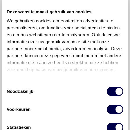
Deze website maakt gebruik van cookies
We gebruiken cookies om content en advertenties te
personaliseren, om functies voor social media te bieden
©
Olyslager
Alle rechten voorbehouden. Deze
en om ons websiteverkeer te analyseren. Ook delen we
informatie mag noch geheel noch gedeeltelijk worden
informatie over uw gebruik van onze site met onze
gereproduceerd, opgeslagen in een database of op
partners voor social media, adverteren en analyse. Deze
andere manieren worden overgedragen zonder
partners kunnen deze gegevens combineren met andere
voorafgaande schriftelijke toestemming van Olyslager
informatie die u aan ze heeft verstrekt of die ze hebben
Organisation B.V. Hoewel alles in het werk is gesteld
verzameld op basis van uw gebruik van hun services.
om ervoor te zorgen dat deze gegevens zo accuraat
en compleet mogelijk zijn, wordt geen
Toestemmingsselectie
aansprakelijkheid aanvaard, anders dan waartoe een
Noodzakelijk
wettelijke verplichting bestaat, voor schade of verlies
veroorzaakt door fouten of omissies in de verstrekte
informatie. Door deze olieaanbevelingsinformatie te
Voorkeuren
raadplegen en te gebruiken erkent de gebruiker dat
hij/zij de ervaring, de kennis en het vermogen heeft
om de vereiste onderhoudswerkzaamheden op een
Statistieken