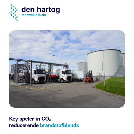
Key speler in CO₂
reducerende
brandstofblends