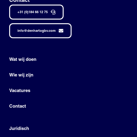
+31 (0)184 66 12 75
info@denhartogbv.com
Wat wij doen
Wie wij zijn
Vacatures
Contact
Juridisch