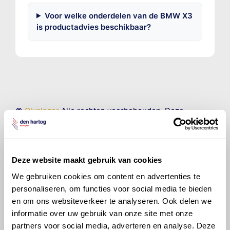
Voor welke onderdelen van de BMW X3
is productadvies beschikbaar?
©
Olyslager
Alle rechten voorbehouden. Deze
informatie mag noch geheel noch gedeeltelijk worden
gereproduceerd, opgeslagen in een database of op
andere manieren worden overgedragen zonder
voorafgaande schriftelijke toestemming van Olyslager
Deze website maakt gebruik van cookies
Organisation B.V. Hoewel alles in het werk is gesteld
We gebruiken cookies om content en advertenties te
om ervoor te zorgen dat deze gegevens zo accuraat
personaliseren, om functies voor social media te bieden
en compleet mogelijk zijn, wordt geen
aansprakelijkheid aanvaard, anders dan waartoe een
en om ons websiteverkeer te analyseren. Ook delen we
wettelijke verplichting bestaat, voor schade of verlies
informatie over uw gebruik van onze site met onze
veroorzaakt door fouten of omissies in de verstrekte
partners voor social media, adverteren en analyse. Deze