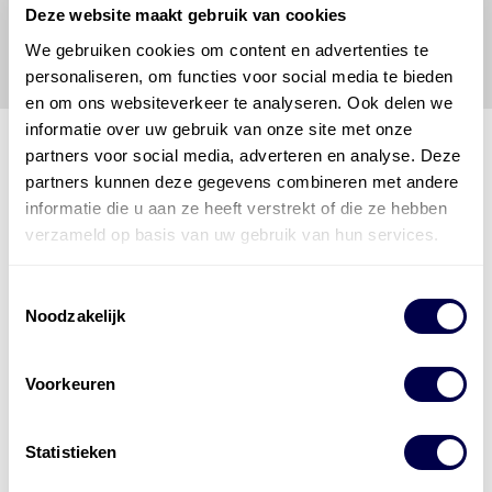
Deze website maakt gebruik van cookies
veroorzaakt door een onjuiste interpretatie of een
onjuist gebruik van de gepubliceerde gegevens.
We gebruiken cookies om content en advertenties te
personaliseren, om functies voor social media te bieden
en om ons websiteverkeer te analyseren. Ook delen we
informatie over uw gebruik van onze site met onze
partners voor social media, adverteren en analyse. Deze
partners kunnen deze gegevens combineren met andere
Den Hartog Energies
informatie die u aan ze heeft verstrekt of die ze hebben
bestaat uit
vier divisies
verzameld op basis van uw gebruik van hun services.
Toestemmingsselectie
Noodzakelijk
Voorkeuren
Statistieken