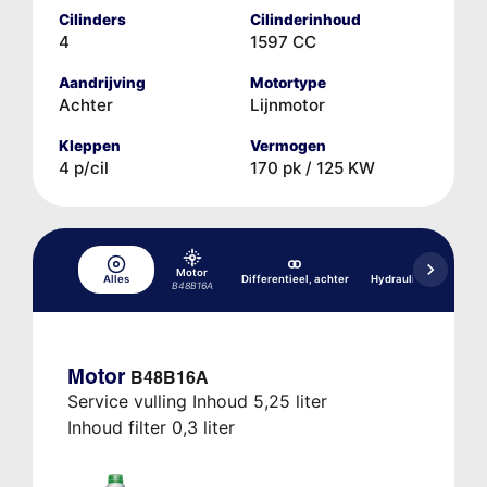
Cilinders
Cilinderinhoud
4
1597 CC
Aandrijving
Motortype
Achter
Lijnmotor
Kleppen
Vermogen
4 p/cil
170 pk / 125 KW
Motor
Alles
Differentieel, achter
Hydraulisch remsyst
B48B16A
Motor
B48B16A
Service vulling Inhoud 5,25 liter
Inhoud filter 0,3 liter