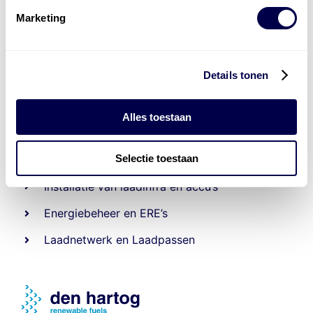
Marketing
Details tonen
Alles toestaan
Levert complete
laad- en
accu oplossingen
Selectie toestaan
Installatie van laadinfra en accu’s
Energiebeheer
en
ERE’s
Laadnetwerk
en
Laadpassen