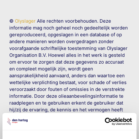
©
Olyslager
Alle rechten voorbehouden. Deze
informatie mag noch geheel noch gedeeltelijk worden
gereproduceerd, opgeslagen in een database of op
andere manieren worden overgedragen zonder
voorafgaande schriftelijke toestemming van Olyslager
Organisation B.V. Hoewel alles in het werk is gesteld
om ervoor te zorgen dat deze gegevens zo accuraat
en compleet mogelijk zijn, wordt geen
aansprakelijkheid aanvaard, anders dan waartoe een
wettelijke verplichting bestaat, voor schade of verlies
veroorzaakt door fouten of omissies in de verstrekte
informatie. Door deze olieaanbevelingsinformatie te
raadplegen en te gebruiken erkent de gebruiker dat
hij/zij de ervaring, de kennis en het vermogen heeft
om de vereiste onderhoudswerkzaamheden op een
veilige en verantwoorde manier uit te voeren. Hij/zij
vrijwaart en indemniseert de uitgever en
Den Hartog
Energies
voor enig verlies, letsel, claim en schade