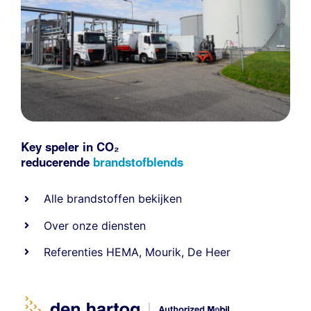
Key speler in CO₂
reducerende
brandstofblends
Alle
brandstoffen
bekijken
Over onze diensten
Referenties
HEMA
,
Mourik
,
De Heer