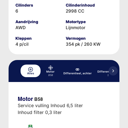
Cilinders
Cilinderinhoud
6
2998 CC
Aandrijving
Motortype
AWD
Lijnmotor
Kleppen
Vermogen
4 p/cil
354 pk / 260 KW
Motor
Differentieel, achter
Alles
Differentieel, achter
B58
SA2T4
Motor
B58
Service vulling Inhoud 6,5 liter
Inhoud filter 0,3 liter