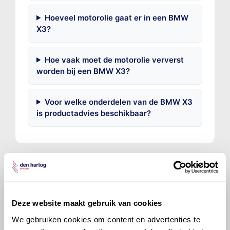
Hoeveel motorolie gaat er in een BMW
X3?
Hoe vaak moet de motorolie ververst
worden bij een BMW X3?
Voor welke onderdelen van de BMW X3
is productadvies beschikbaar?
©
Olyslager
Alle rechten voorbehouden. Deze
Deze website maakt gebruik van cookies
informatie mag noch geheel noch gedeeltelijk worden
gereproduceerd, opgeslagen in een database of op
We gebruiken cookies om content en advertenties te