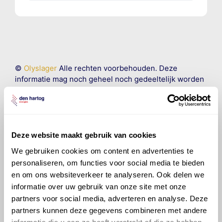
©
Olyslager
Alle rechten voorbehouden. Deze
informatie mag noch geheel noch gedeeltelijk worden
gereproduceerd, opgeslagen in een database of op
andere manieren worden overgedragen zonder
voorafgaande schriftelijke toestemming van Olyslager
Organisation B.V. Hoewel alles in het werk is gesteld
om ervoor te zorgen dat deze gegevens zo accuraat
Deze website maakt gebruik van cookies
en compleet mogelijk zijn, wordt geen
We gebruiken cookies om content en advertenties te
aansprakelijkheid aanvaard, anders dan waartoe een
personaliseren, om functies voor social media te bieden
wettelijke verplichting bestaat, voor schade of verlies
en om ons websiteverkeer te analyseren. Ook delen we
veroorzaakt door fouten of omissies in de verstrekte
informatie over uw gebruik van onze site met onze
informatie. Door deze olieaanbevelingsinformatie te
partners voor social media, adverteren en analyse. Deze
raadplegen en te gebruiken erkent de gebruiker dat
hij/zij de ervaring, de kennis en het vermogen heeft
partners kunnen deze gegevens combineren met andere
om de vereiste onderhoudswerkzaamheden op een