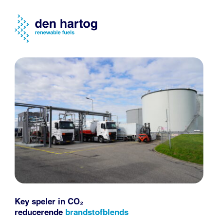
Key speler in CO₂
reducerende
brandstofblends