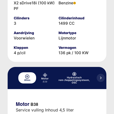
X2 sDrive18i (100 kW)
Benzine
PF
Cilinders
Cilinderinhoud
3
1499 CC
Aandrijving
Motortype
Voorwielen
Lijnmotor
Kleppen
Vermogen
4 p/cil
136 pk / 100 KW
Hydraulisch
Motor
Alles
rem-/koppelingssysteem,
Koelsysteem
B38
DSC
Motor
B38
Service vulling Inhoud 4,5 liter