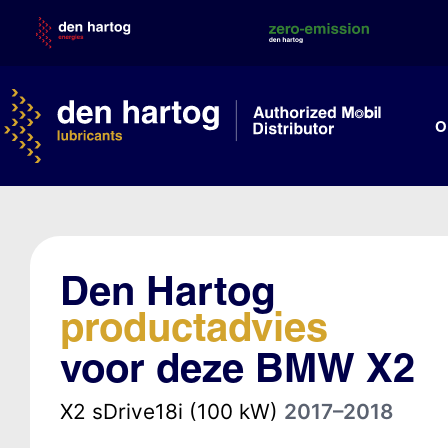
Skip
to
content
O
Den Hartog
productadvies
voor deze BMW X2
X2 sDrive18i (100 kW)
2017–2018