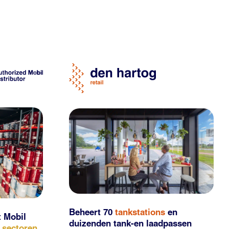
Beheert 70
tankstations
en
t Mobil
duizenden
tank-en laadpassen
e sectoren