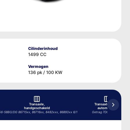
Cilinderinhoud
1499 CC
Vermogen
136 pk / 100 KW
Transaxle,
Transaxle, semi-
handgeschakeld
automatisch
6-58BG/DG 86715xx, 86716xx, 8482xxx, 86893xx 6/1
Getrag 7DCT300 7/1