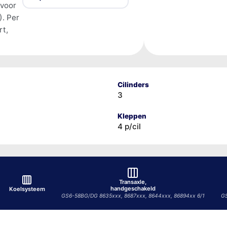
 voor
. Per
rt,
Cilinders
3
Kleppen
4 p/cil
Transaxle,
handgeschakeld
Koelsysteem
GS6-58BG/DG 8635xxx, 8687xxx, 8644xxx, 86894xx 6/1
GS