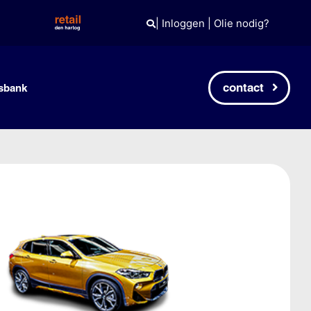
|
Inloggen
|
Olie nodig?
contact
sbank