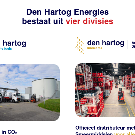
Den Hartog Energies
bestaat uit
vier divisies
Officieel distributeur me
 in CO₂
Smeermiddelen
voor all