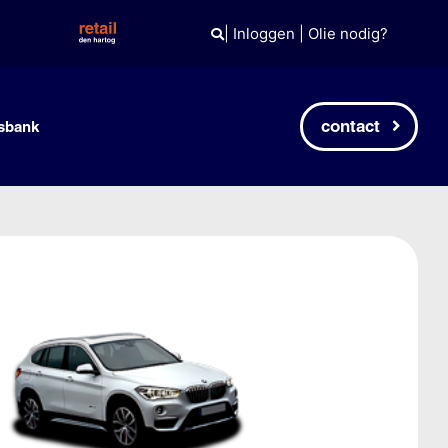
|
Inloggen
|
Olie nodig?
contact
sbank