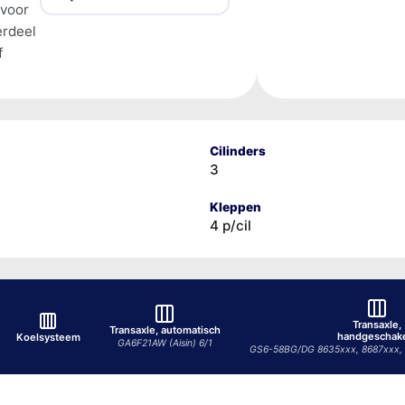
 voor
erdeel
f
Cilinders
3
Kleppen
4 p/cil
Transaxle,
Transaxle, automatisch
handgeschak
Koelsysteem
GA6F21AW (Aisin) 6/1
GS6-58BG/DG 8635xxx, 8687xxx, 