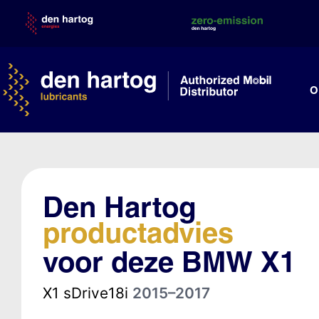
Skip
to
content
O
Den Hartog
productadvies
voor deze BMW X1
X1 sDrive18i
2015–2017