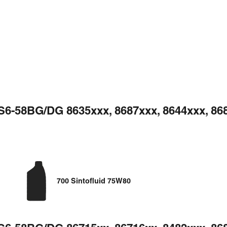
S6-58BG/DG 8635xxx, 8687xxx, 8644xxx, 868
700 Sintofluid 75W80