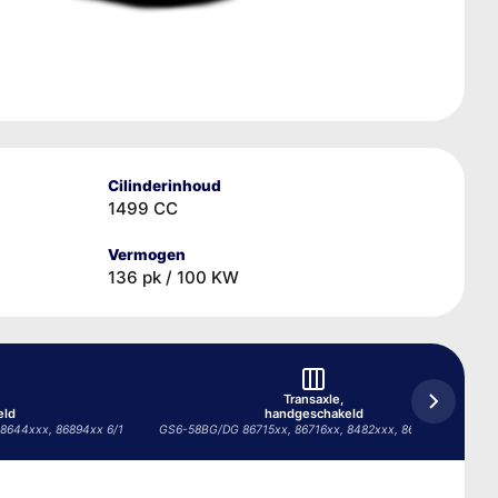
Cilinderinhoud
1499 CC
Vermogen
136 pk / 100 KW
Transaxle,
eld
handgeschakeld
8644xxx, 86894xx 6/1
GS6-58BG/DG 86715xx, 86716xx, 8482xxx, 86893xx 6/1