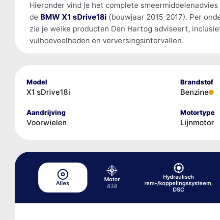
Hieronder vind je het complete smeermiddelenadvies
de
BMW X1 sDrive18i
(bouwjaar 2015-2017). Per ond
zie je welke producten Den Hartog adviseert, inclusie
vulhoeveelheden en verversingsintervallen.
Model
Brandstof
X1 sDrive18i
Benzine
Aandrijving
Motortype
Voorwielen
Lijnmotor
Hydraulisch
Motor
Alles
rem-/koppelingssysteem,
B38
DSC