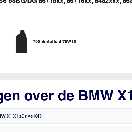
S6-58BG/DG 86715xx, 86716xx, 8482xxx, 868
700 Sintofluid 75W80
agen over de BMW X
MW X1 X1 sDrive18i?