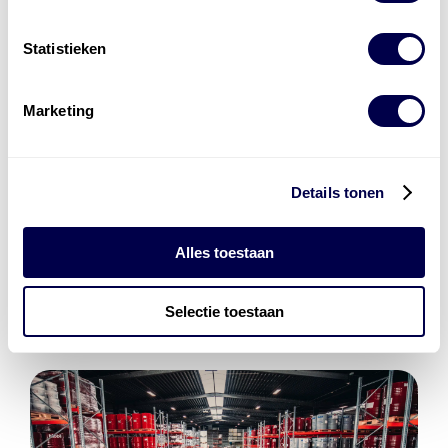
Statistieken
Key speler in CO₂
reducerende
brandstofblends
Marketing
Alle
brandstoffen
bekijken
Over onze diensten
Details tonen
Referenties
HEMA
,
Mourik
,
De Heer
Alles toestaan
Selectie toestaan