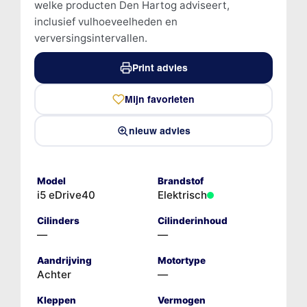
welke producten Den Hartog adviseert,
inclusief vulhoeveelheden en
verversingsintervallen.
Print advies
Mijn favorieten
nieuw advies
Model
Brandstof
i5 eDrive40
Elektrisch
Cilinders
Cilinderinhoud
—
—
Aandrijving
Motortype
Achter
—
Kleppen
Vermogen