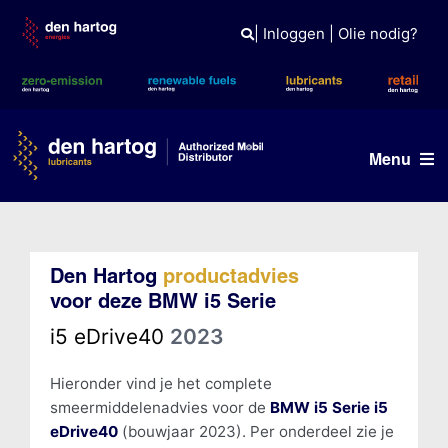
Skip
to
|
Inloggen
|
Olie nodig?
content
Menu
Olie advies
Den Hartog
productadvies
Producten
voor deze BMW i5 Serie
Referenties
i5 eDrive40
2023
Branches
Hieronder vind je het complete
smeermiddelenadvies voor de
BMW i5 Serie i5
Kennisbank
eDrive40
(bouwjaar 2023). Per onderdeel zie je