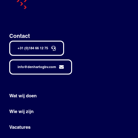
Contact
+31 (0)184 66 12 75
info@denhartogbv.com
Wat wij doen
Wie wij zijn
Vacatures