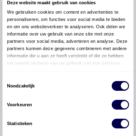
Deze website maakt gebruik van cookies
We gebruiken cookies om content en advertenties te
©
Olyslager
Alle rechten voorbehouden. Deze
personaliseren, om functies voor social media te bieden
informatie mag noch geheel noch gedeeltelijk worden
en om ons websiteverkeer te analyseren. Ook delen we
gereproduceerd, opgeslagen in een database of op
informatie over uw gebruik van onze site met onze
andere manieren worden overgedragen zonder
partners voor social media, adverteren en analyse. Deze
voorafgaande schriftelijke toestemming van Olyslager
partners kunnen deze gegevens combineren met andere
Organisation B.V. Hoewel alles in het werk is gesteld
informatie die u aan ze heeft verstrekt of die ze hebben
om ervoor te zorgen dat deze gegevens zo accuraat
verzameld op basis van uw gebruik van hun services.
en compleet mogelijk zijn, wordt geen
aansprakelijkheid aanvaard, anders dan waartoe een
wettelijke verplichting bestaat, voor schade of verlies
Toestemmingsselectie
veroorzaakt door fouten of omissies in de verstrekte
Noodzakelijk
informatie. Door deze olieaanbevelingsinformatie te
raadplegen en te gebruiken erkent de gebruiker dat
hij/zij de ervaring, de kennis en het vermogen heeft
Voorkeuren
om de vereiste onderhoudswerkzaamheden op een
veilige en verantwoorde manier uit te voeren. Hij/zij
Statistieken
vrijwaart en indemniseert de uitgever en
Den Hartog
Energies
voor enig verlies, letsel, claim en schade