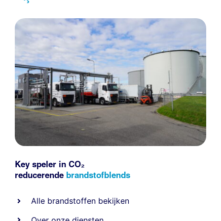
Key speler in CO₂
reducerende
brandstofblends
Alle
brandstoffen
bekijken
Over onze diensten