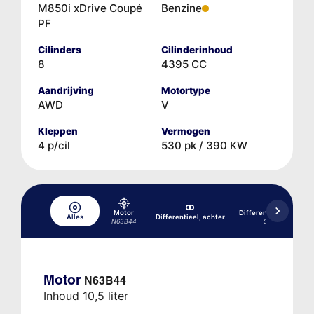
M850i xDrive Coupé
Benzine
PF
Cilinders
Cilinderinhoud
8
4395 CC
Aandrijving
Motortype
AWD
V
Kleppen
Vermogen
4 p/cil
530 pk / 390 KW
Motor
Differentieel, achter
Alles
Differentieel, achter
N63B44
SA2T4
Motor
N63B44
Inhoud 10,5 liter