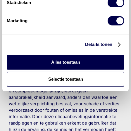
Statistieken
Marketing
Details tonen
©
Olyslager
Alle rechten voorbehouden. Deze
informatie mag noch geheel noch gedeeltelijk worden
gereproduceerd, opgeslagen in een database of op
Alles toestaan
andere manieren worden overgedragen zonder
voorafgaande schriftelijke toestemming van Olyslager
Organisation B.V. Hoewel alles in het werk is gesteld
Selectie toestaan
om ervoor te zorgen dat deze gegevens zo accuraat
en compleet mogelijk zijn, wordt geen
aansprakelijkheid aanvaard, anders dan waartoe een
wettelijke verplichting bestaat, voor schade of verlies
veroorzaakt door fouten of omissies in de verstrekte
informatie. Door deze olieaanbevelingsinformatie te
raadplegen en te gebruiken erkent de gebruiker dat
hij/zij de ervaring, de kennis en het vermogen heeft