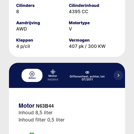
Cilinders
Cilinderinhoud
8
4395 CC
Aandrijving
Motortype
AWD
V
Kleppen
Vermogen
4 p/cil
407 pk / 300 KW
Motor
Differentieel, achter, tot
Differentieel
Alles
07/2011
07
N63B44
Motor
N63B44
Inhoud 8,5 liter
Inhoud filter 0,5 liter