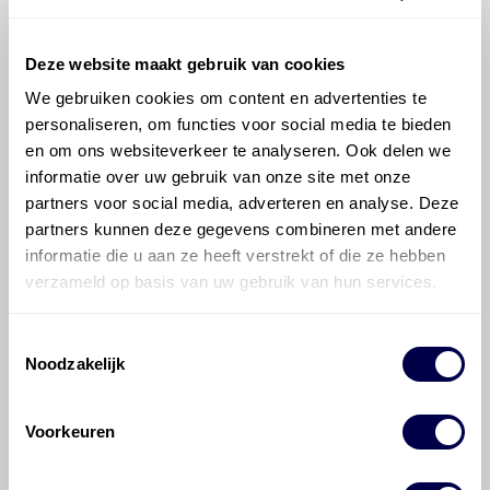
Deze website maakt gebruik van cookies
Veelgestelde vragen over
We gebruiken cookies om content en advertenties te
de BMW 7-serie
personaliseren, om functies voor social media te bieden
en om ons websiteverkeer te analyseren. Ook delen we
informatie over uw gebruik van onze site met onze
Welke motorolie adviseert Den Hartog
partners voor social media, adverteren en analyse. Deze
voor de BMW 7-serie 750i xDrive?
partners kunnen deze gegevens combineren met andere
informatie die u aan ze heeft verstrekt of die ze hebben
Hoeveel motorolie gaat er in een BMW
verzameld op basis van uw gebruik van hun services.
7-serie?
Toestemmingsselectie
Noodzakelijk
Hoe vaak moet de motorolie ververst
worden bij een BMW 7-serie?
Voorkeuren
Voor welke onderdelen van de BMW 7-
serie is productadvies beschikbaar?