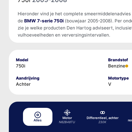
Hieronder vind je het complete smeermiddelenadvies
de
BMW 7-serie 750i
(bouwjaar 2005-2008). Per ond
zie je welke producten Den Hartog adviseert, inclusie
vulhoeveelheden en verversingsintervallen.
Model
Brandstof
750i
Benzine
Aandrijving
Motortype
Achter
V
Motor
Differentieel, achter
Alles
re
N62B48TU
230K