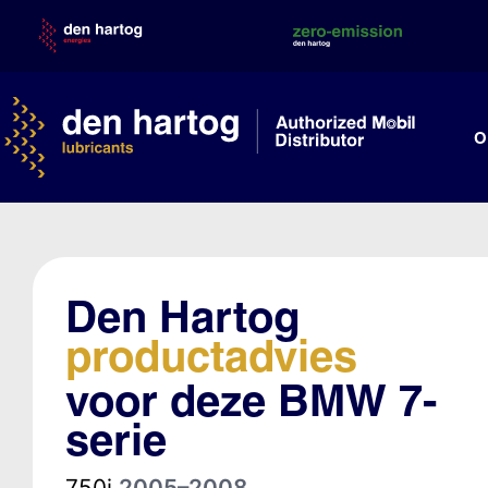
Skip
to
content
O
Den Hartog
productadvies
voor deze BMW 7-
serie
750i
2005–2008