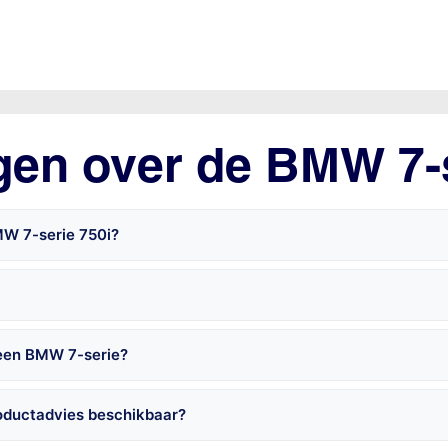
gen over de BMW 7-
MW 7-serie 750i?
 een BMW 7-serie?
oductadvies beschikbaar?