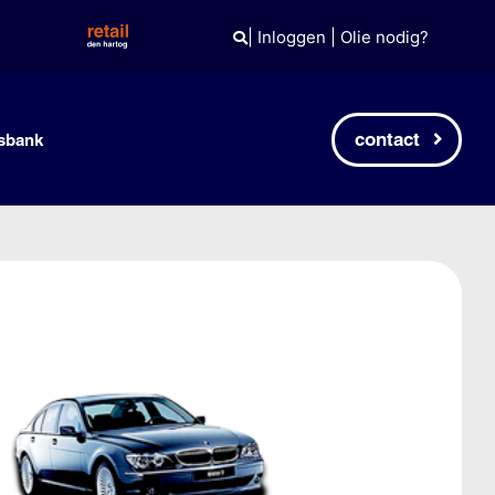
|
Inloggen
|
Olie nodig?
contact
sbank