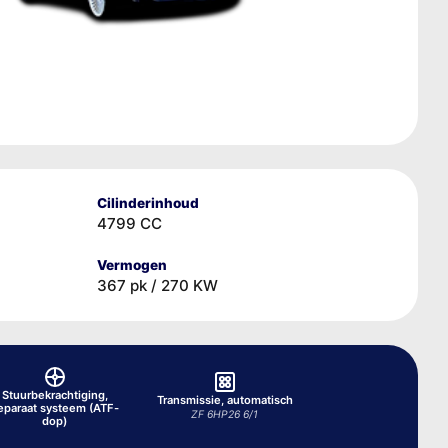
Cilinderinhoud
4799 CC
Vermogen
367 pk / 270 KW
Stuurbekrachtiging,
Transmissie, automatisch
eparaat systeem (ATF-
ZF 6HP26 6/1
dop)