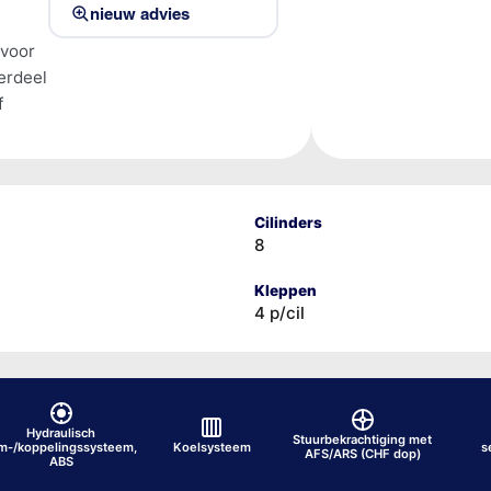
nieuw advies
 voor
erdeel
f
Cilinders
8
Kleppen
4 p/cil
Hydraulisch
Stuurbekrachtiging met
m-/koppelingssysteem,
Koelsysteem
s
AFS/ARS (CHF dop)
ABS