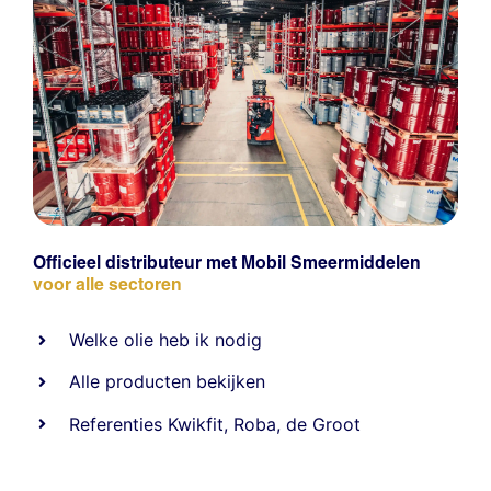
Officieel distributeur met Mobil Smeermiddelen
voor alle sectoren
Welke olie heb ik nodig
Alle producten bekijken
Referentie
s
Kwikfit
,
Roba
,
de Groot