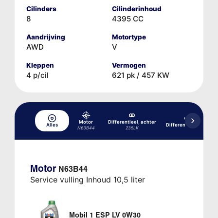
Cilinders
Cilinderinhoud
8
4395 CC
Aandrijving
Motortype
AWD
V
Kleppen
Vermogen
4 p/cil
621 pk / 457 KW
Motor
Differentieel, achter
Alles
Differentieel, voor
N63B44
235LK
Motor
N63B44
Service vulling Inhoud 10,5 liter
Mobil 1 ESP LV 0W30