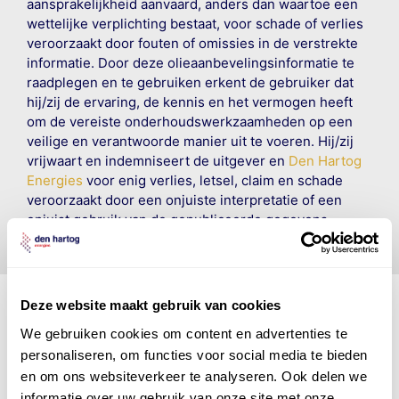
aansprakelijkheid aanvaard, anders dan waartoe een
wettelijke verplichting bestaat, voor schade of verlies
veroorzaakt door fouten of omissies in de verstrekte
informatie. Door deze olieaanbevelingsinformatie te
raadplegen en te gebruiken erkent de gebruiker dat
hij/zij de ervaring, de kennis en het vermogen heeft
om de vereiste onderhoudswerkzaamheden op een
veilige en verantwoorde manier uit te voeren. Hij/zij
vrijwaart en indemniseert de uitgever en
Den Hartog
Energies
voor enig verlies, letsel, claim en schade
veroorzaakt door een onjuiste interpretatie of een
onjuist gebruik van de gepubliceerde gegevens.
Deze website maakt gebruik van cookies
We gebruiken cookies om content en advertenties te
Den Hartog Energies
personaliseren, om functies voor social media te bieden
bestaat uit
vier divisies
en om ons websiteverkeer te analyseren. Ook delen we
informatie over uw gebruik van onze site met onze