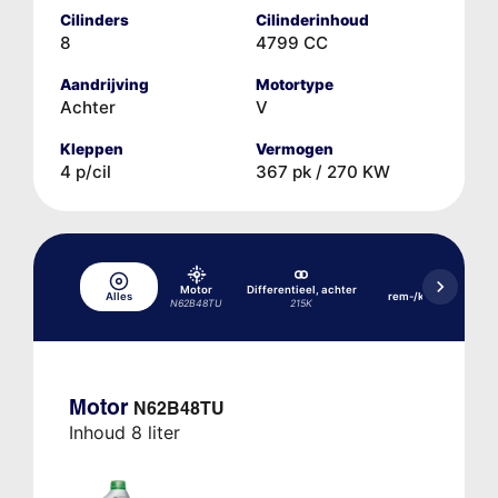
Cilinders
Cilinderinhoud
8
4799 CC
Aandrijving
Motortype
Achter
V
Kleppen
Vermogen
4 p/cil
367 pk / 270 KW
Hydraulisch
Motor
Differentieel, achter
Alles
rem-/koppelingssys
N62B48TU
215K
DSC
Motor
N62B48TU
Inhoud 8 liter