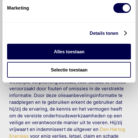
Marketing
©
Olyslager
Alle rechten voorbehouden. Deze
informatie mag noch geheel noch gedeeltelijk worden
Details tonen
gereproduceerd, opgeslagen in een database of op
andere manieren worden overgedragen zonder
voorafgaande schriftelijke toestemming van Olyslager
Alles toestaan
Organisation B.V. Hoewel alles in het werk is gesteld
om ervoor te zorgen dat deze gegevens zo accuraat
en compleet mogelijk zijn, wordt geen
Selectie toestaan
aansprakelijkheid aanvaard, anders dan waartoe een
wettelijke verplichting bestaat, voor schade of verlies
veroorzaakt door fouten of omissies in de verstrekte
informatie. Door deze olieaanbevelingsinformatie te
raadplegen en te gebruiken erkent de gebruiker dat
hij/zij de ervaring, de kennis en het vermogen heeft
om de vereiste onderhoudswerkzaamheden op een
veilige en verantwoorde manier uit te voeren. Hij/zij
vrijwaart en indemniseert de uitgever en
Den Hartog
Energies
voor enig verlies, letsel, claim en schade