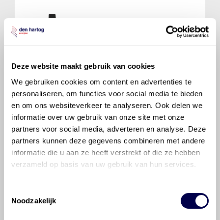
Bel met onze Techdesk
Deze website maakt gebruik van cookies
We gebruiken cookies om content en advertenties te
personaliseren, om functies voor social media te bieden
en om ons websiteverkeer te analyseren. Ook delen we
Veelgestelde vragen over
informatie over uw gebruik van onze site met onze
de BMW 5-serie
partners voor social media, adverteren en analyse. Deze
partners kunnen deze gegevens combineren met andere
informatie die u aan ze heeft verstrekt of die ze hebben
Welke motorolie adviseert Den Hartog
verzameld op basis van uw gebruik van hun services.
voor de BMW 5-serie 530xi?
Toestemmingsselectie
Hoeveel motorolie gaat er in een BMW
Noodzakelijk
5-serie?