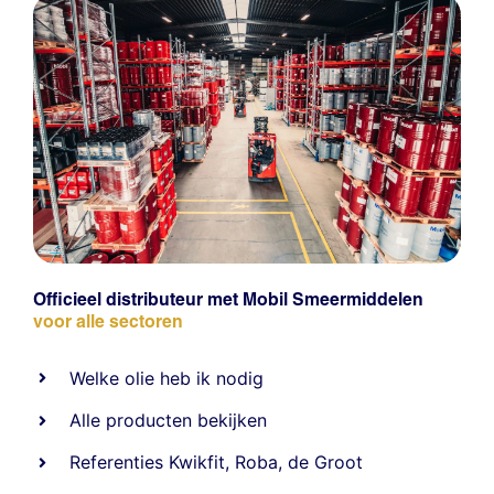
Officieel distributeur met Mobil Smeermiddelen
voor alle sectoren
Welke olie heb ik nodig
Alle producten bekijken
Referentie
s
Kwikfit
,
Roba
,
de Groot