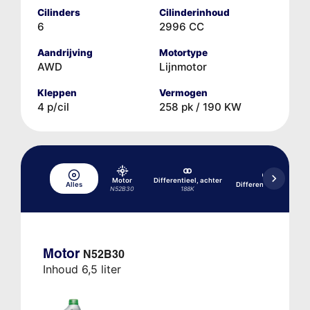
Cilinders
Cilinderinhoud
6
2996 CC
Aandrijving
Motortype
AWD
Lijnmotor
Kleppen
Vermogen
4 p/cil
258 pk / 190 KW
Motor
Differentieel, achter
Alles
Differentieel, voor
N52B30
188K
Motor
N52B30
Inhoud 6,5 liter