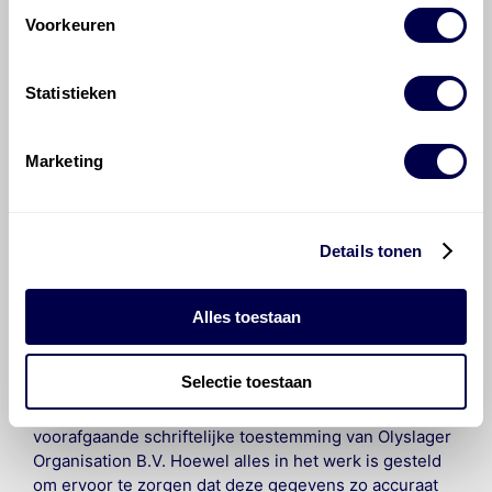
Voorkeuren
Hoe vaak moet de motorolie ververst
worden bij een BMW 5-serie?
Statistieken
Voor welke onderdelen van de BMW 5-
serie is productadvies beschikbaar?
Marketing
Details tonen
Alles toestaan
©
Olyslager
Alle rechten voorbehouden. Deze
informatie mag noch geheel noch gedeeltelijk worden
Selectie toestaan
gereproduceerd, opgeslagen in een database of op
andere manieren worden overgedragen zonder
voorafgaande schriftelijke toestemming van Olyslager
Organisation B.V. Hoewel alles in het werk is gesteld
om ervoor te zorgen dat deze gegevens zo accuraat