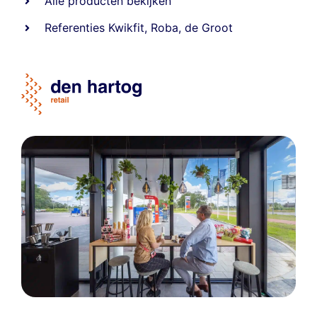
Alle producten bekijken
Referentie
s
Kwikfit
,
Roba
,
de Groot