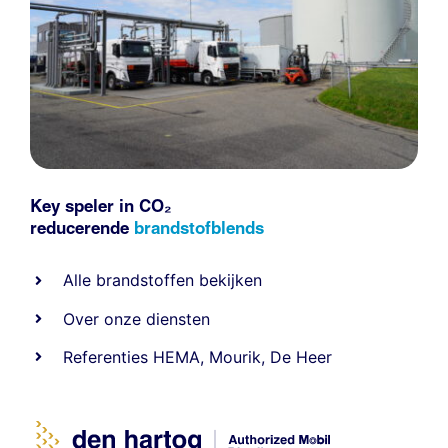
Key speler in CO₂
reducerende
brandstofblends
Alle
brandstoffen
bekijken
Over onze diensten
Referenties
HEMA
,
Mourik
,
De Heer