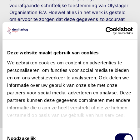
voorafgaande schriftelijke toestemming van Olyslager
Organisation B.V. Hoewel alles in het werk is gesteld
om ervoor te zorgen dat deze gegevens zo accuraat
en compleet mogelijk zijn, wordt geen
aansprakelijkheid aanvaard, anders dan waartoe een
wettelijke verplichting bestaat, voor schade of verlies
veroorzaakt door fouten of omissies in de verstrekte
Deze website maakt gebruik van cookies
informatie. Door deze olieaanbevelingsinformatie te
raadplegen en te gebruiken erkent de gebruiker dat
We gebruiken cookies om content en advertenties te
hij/zij de ervaring, de kennis en het vermogen heeft
personaliseren, om functies voor social media te bieden
om de vereiste onderhoudswerkzaamheden op een
en om ons websiteverkeer te analyseren. Ook delen we
veilige en verantwoorde manier uit te voeren. Hij/zij
informatie over uw gebruik van onze site met onze
vrijwaart en indemniseert de uitgever en
Den Hartog
partners voor social media, adverteren en analyse. Deze
Energies
voor enig verlies, letsel, claim en schade
partners kunnen deze gegevens combineren met andere
veroorzaakt door een onjuiste interpretatie of een
informatie die u aan ze heeft verstrekt of die ze hebben
onjuist gebruik van de gepubliceerde gegevens.
verzameld op basis van uw gebruik van hun services.
Toestemmingsselectie
Noodzakelijk