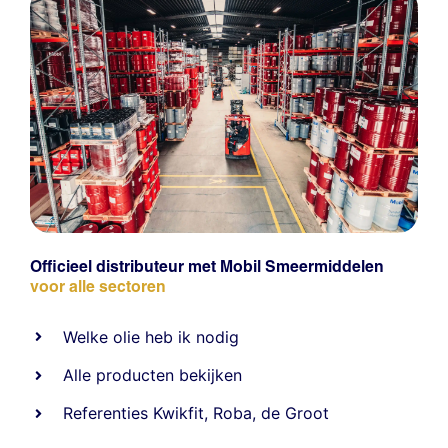
Officieel distributeur met Mobil Smeermiddelen
voor alle sectoren
Welke olie heb ik nodig
Alle producten bekijken
Referentie
s
Kwikfit
,
Roba
,
de Groot