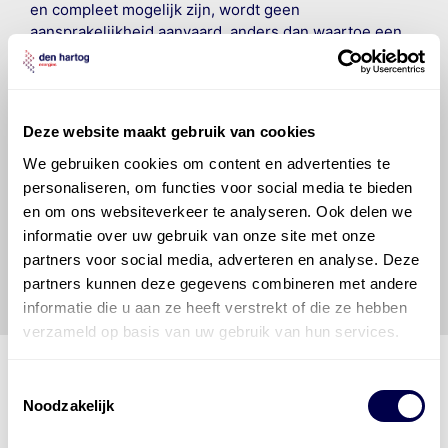
en compleet mogelijk zijn, wordt geen
aansprakelijkheid aanvaard, anders dan waartoe een
wettelijke verplichting bestaat, voor schade of verlies
veroorzaakt door fouten of omissies in de verstrekte
informatie. Door deze olieaanbevelingsinformatie te
raadplegen en te gebruiken erkent de gebruiker dat
Deze website maakt gebruik van cookies
hij/zij de ervaring, de kennis en het vermogen heeft
om de vereiste onderhoudswerkzaamheden op een
We gebruiken cookies om content en advertenties te
veilige en verantwoorde manier uit te voeren. Hij/zij
personaliseren, om functies voor social media te bieden
vrijwaart en indemniseert de uitgever en
Den Hartog
en om ons websiteverkeer te analyseren. Ook delen we
Energies
voor enig verlies, letsel, claim en schade
informatie over uw gebruik van onze site met onze
veroorzaakt door een onjuiste interpretatie of een
partners voor social media, adverteren en analyse. Deze
onjuist gebruik van de gepubliceerde gegevens.
partners kunnen deze gegevens combineren met andere
informatie die u aan ze heeft verstrekt of die ze hebben
verzameld op basis van uw gebruik van hun services.
Toestemmingsselectie
Noodzakelijk
Den Hartog Energies
bestaat uit
vier divisies