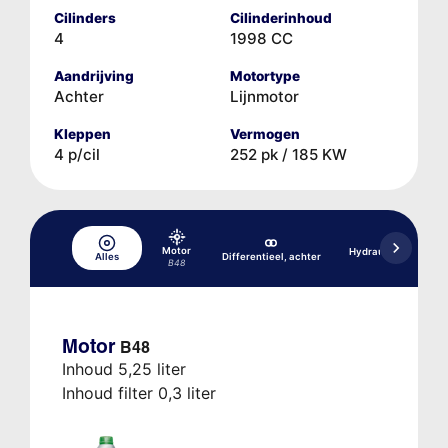
Cilinders
Cilinderinhoud
4
1998 CC
Aandrijving
Motortype
Achter
Lijnmotor
Kleppen
Vermogen
4 p/cil
252 pk / 185 KW
Motor
Hydraulisch remsys
Alles
Differentieel, achter
DSC
B48
Motor
B48
Inhoud 5,25 liter
Inhoud filter 0,3 liter