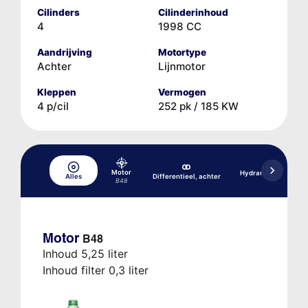
Cilinders
Cilinderinhoud
4
1998 CC
Aandrijving
Motortype
Achter
Lijnmotor
Kleppen
Vermogen
4 p/cil
252 pk / 185 KW
Motor
Hydraulisch remsys
Alles
Differentieel, achter
DSC
B48
Motor
B48
Inhoud 5,25 liter
Inhoud filter 0,3 liter