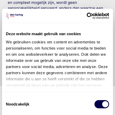
en compleet mogelijk zijn, wordt geen
aansprakelijkheid aanvaard, anders dan waartoe een
wettelijke verplichting bestaat, voor schade of verlies
veroorzaakt door fouten of omissies in de verstrekte
informatie. Door deze olieaanbevelingsinformatie te
raadplegen en te gebruiken erkent de gebruiker dat
Deze website maakt gebruik van cookies
hij/zij de ervaring, de kennis en het vermogen heeft
om de vereiste onderhoudswerkzaamheden op een
We gebruiken cookies om content en advertenties te
veilige en verantwoorde manier uit te voeren. Hij/zij
personaliseren, om functies voor social media te bieden
vrijwaart en indemniseert de uitgever en
Den Hartog
en om ons websiteverkeer te analyseren. Ook delen we
Energies
voor enig verlies, letsel, claim en schade
informatie over uw gebruik van onze site met onze
veroorzaakt door een onjuiste interpretatie of een
partners voor social media, adverteren en analyse. Deze
onjuist gebruik van de gepubliceerde gegevens.
partners kunnen deze gegevens combineren met andere
informatie die u aan ze heeft verstrekt of die ze hebben
verzameld op basis van uw gebruik van hun services.
Toestemmingsselectie
Noodzakelijk
Den Hartog Energies
bestaat uit
vier divisies