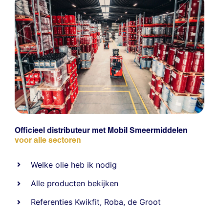
Officieel distributeur met Mobil Smeermiddelen
voor alle sectoren
Welke olie heb ik nodig
Alle producten bekijken
Referentie
s
Kwikfit
,
Roba
,
de Groot