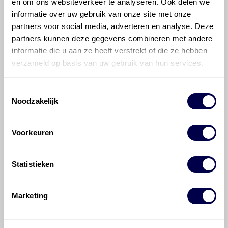
en om ons websiteverkeer te analyseren. Ook delen we
700 ATF 3353
informatie over uw gebruik van onze site met onze
partners voor social media, adverteren en analyse. Deze
partners kunnen deze gegevens combineren met andere
informatie die u aan ze heeft verstrekt of die ze hebben
verzameld op basis van uw gebruik van hun services.
700 ATF 4000
Toestemmingsselectie
Noodzakelijk
Voorkeuren
Statistieken
Veelgestelde vragen over
de BMW 5-serie
Marketing
Welke motorolie adviseert Den Hartog