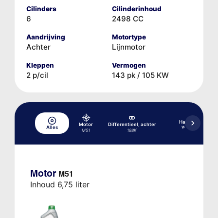
Cilinders
Cilinderinhoud
6
2498 CC
Aandrijving
Motortype
Achter
Lijnmotor
Kleppen
Vermogen
2 p/cil
143 pk / 105 KW
Handgeschakel
Motor
Differentieel, achter
versnellingsba
Alles
M51
188K
5/1
Motor
M51
Inhoud 6,75 liter