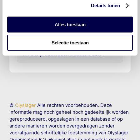
voor de BMW 5-serie 525tds?
Details tonen
Hoeveel motorolie gaat er in een BMW
Alles toestaan
5-serie?
Selectie toestaan
Voor welke onderdelen van de BMW 5-
serie is productadvies beschikbaar?
©
Olyslager
Alle rechten voorbehouden. Deze
informatie mag noch geheel noch gedeeltelijk worden
gereproduceerd, opgeslagen in een database of op
andere manieren worden overgedragen zonder
voorafgaande schriftelijke toestemming van Olyslager
Organisation B.V. Hoewel alles in het werk is gesteld