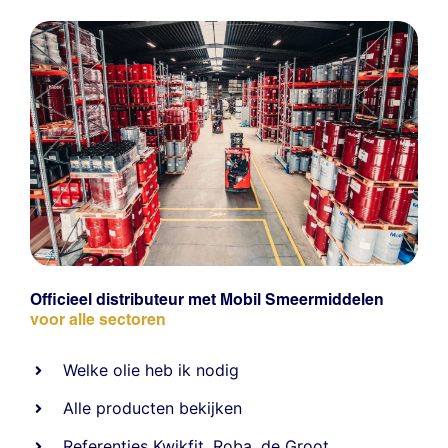
Officieel distributeur met Mobil Smeermiddelen
voor alle sectoren
Welke olie heb ik nodig
Alle producten bekijken
Referentie
s
Kwikfit
,
Roba
,
de Groot