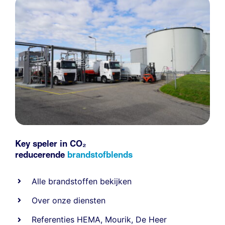
Key speler in CO₂
reducerende
brandstofblends
Alle
brandstoffen
bekijken
Over onze diensten
Referenties
HEMA
,
Mourik
,
De Heer