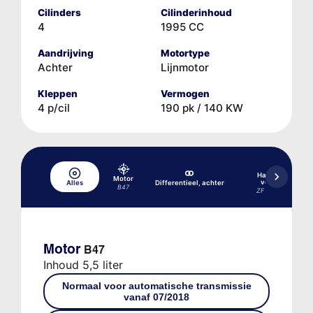
Cilinders
Cilinderinhoud
4
1995 CC
Aandrijving
Motortype
Achter
Lijnmotor
Kleppen
Vermogen
4 p/cil
190 pk / 140 KW
Handgeschakel
Motor
versnellingsba
Alles
Differentieel, achter
B47
ZF GS6-45BZ/DZ 6
Motor
B47
Inhoud 5,5 liter
Normaal voor automatische transmissie
vanaf 07/2018