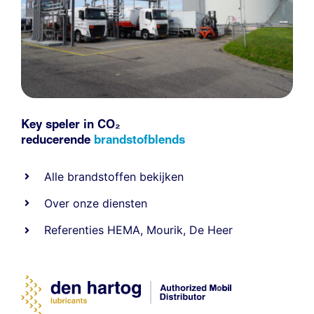
Key speler in CO₂
reducerende
brandstofblends
Alle
brandstoffen
bekijken
Over onze diensten
Referenties
HEMA
,
Mourik
,
De Heer