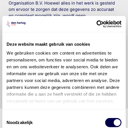
Organisation B.V. Hoewel alles in het werk is gesteld
om ervoor te zorgen dat deze gegevens zo accuraat
en compleet mogelijk zijn, wordt geen
aansprakelijkheid aanvaard, anders dan waartoe een
wettelijke verplichting bestaat, voor schade of verlies
veroorzaakt door fouten of omissies in de verstrekte
informatie. Door deze olieaanbevelingsinformatie te
Deze website maakt gebruik van cookies
raadplegen en te gebruiken erkent de gebruiker dat
hij/zij de ervaring, de kennis en het vermogen heeft
We gebruiken cookies om content en advertenties te
om de vereiste onderhoudswerkzaamheden op een
personaliseren, om functies voor social media te bieden
veilige en verantwoorde manier uit te voeren. Hij/zij
en om ons websiteverkeer te analyseren. Ook delen we
vrijwaart en indemniseert de uitgever en
Den Hartog
informatie over uw gebruik van onze site met onze
Energies
voor enig verlies, letsel, claim en schade
partners voor social media, adverteren en analyse. Deze
veroorzaakt door een onjuiste interpretatie of een
partners kunnen deze gegevens combineren met andere
onjuist gebruik van de gepubliceerde gegevens.
informatie die u aan ze heeft verstrekt of die ze hebben
verzameld op basis van uw gebruik van hun services.
Toestemmingsselectie
Noodzakelijk