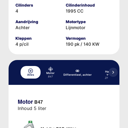
Cilinders
Cilinderinhoud
4
1995 CC
Aandrijving
Motortype
Achter
Lijnmotor
Kleppen
Vermogen
4 p/cil
190 pk / 140 KW
Handgeschakel
Motor
versnellingsba
Alles
Differentieel, achter
B47
ZF GS6-45BZ/DZ 6
Motor
B47
Inhoud 5 liter