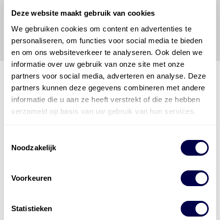
Energies
voor enig verlies, letsel, claim en schade
Deze website maakt gebruik van cookies
veroorzaakt door een onjuiste interpretatie of een
We gebruiken cookies om content en advertenties te
onjuist gebruik van de gepubliceerde gegevens.
personaliseren, om functies voor social media te bieden
en om ons websiteverkeer te analyseren. Ook delen we
informatie over uw gebruik van onze site met onze
partners voor social media, adverteren en analyse. Deze
partners kunnen deze gegevens combineren met andere
informatie die u aan ze heeft verstrekt of die ze hebben
Den Hartog Energies
verzameld op basis van uw gebruik van hun services.
bestaat uit
vier divisies
Toestemmingsselectie
Noodzakelijk
Voorkeuren
Statistieken