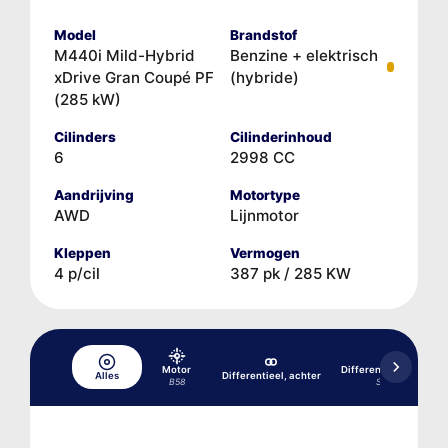
Model
Brandstof
M440i Mild-Hybrid
Benzine + elektrisch
xDrive Gran Coupé PF
(hybride)
(285 kW)
Cilinders
Cilinderinhoud
6
2998 CC
Aandrijving
Motortype
AWD
Lijnmotor
Kleppen
Vermogen
4 p/cil
387 pk / 285 KW
Motor
Differentieel, achter
Alles
Differentieel, achter
B58
SA2T4