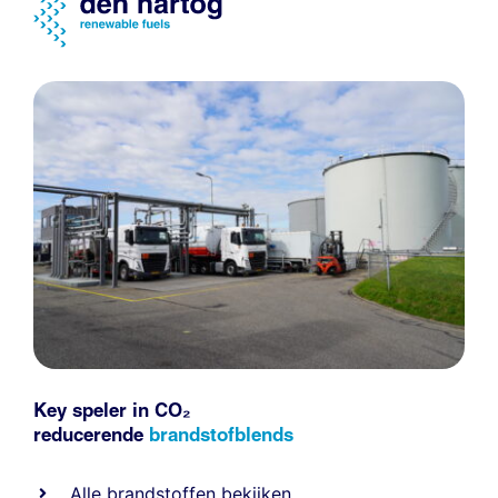
Key speler in CO₂
reducerende
brandstofblends
Alle
brandstoffen
bekijken