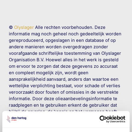
©
Olyslager
Alle rechten voorbehouden. Deze
informatie mag noch geheel noch gedeeltelijk worden
gereproduceerd, opgeslagen in een database of op
andere manieren worden overgedragen zonder
voorafgaande schriftelijke toestemming van Olyslager
Organisation B.V. Hoewel alles in het werk is gesteld
om ervoor te zorgen dat deze gegevens zo accuraat
en compleet mogelijk zijn, wordt geen
aansprakelijkheid aanvaard, anders dan waartoe een
wettelijke verplichting bestaat, voor schade of verlies
veroorzaakt door fouten of omissies in de verstrekte
informatie. Door deze olieaanbevelingsinformatie te
raadplegen en te gebruiken erkent de gebruiker dat
hij/zij de ervaring, de kennis en het vermogen heeft
om de vereiste onderhoudswerkzaamheden op een
veilige en verantwoorde manier uit te voeren. Hij/zij
vrijwaart en indemniseert de uitgever en
Den Hartog