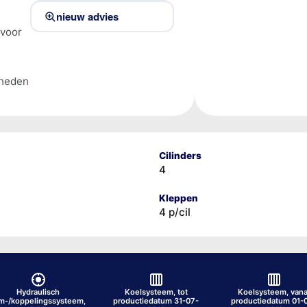
nieuw advies
 voor
lheden
Cilinders
4
Kleppen
4 p/cil
Hydraulisch
Koelsysteem, tot
Koelsysteem, vana
m-/koppelingssysteem,
productiedatum 31-07-
productiedatum 01-