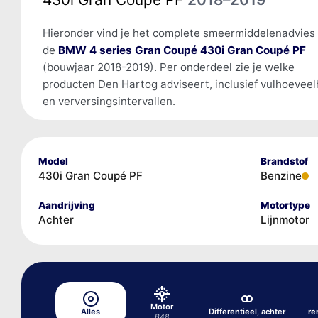
Hieronder vind je het complete smeermiddelenadvies
de
BMW 4 series Gran Coupé 430i Gran Coupé PF
(bouwjaar 2018-2019). Per onderdeel zie je welke
producten Den Hartog adviseert, inclusief vulhoevee
en verversingsintervallen.
Model
Brandstof
430i Gran Coupé PF
Benzine
Aandrijving
Motortype
Achter
Lijnmotor
Motor
Alles
Differentieel, achter
re
B48