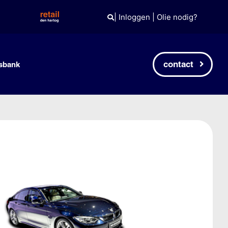
|
Inloggen
|
Olie nodig?
contact
sbank