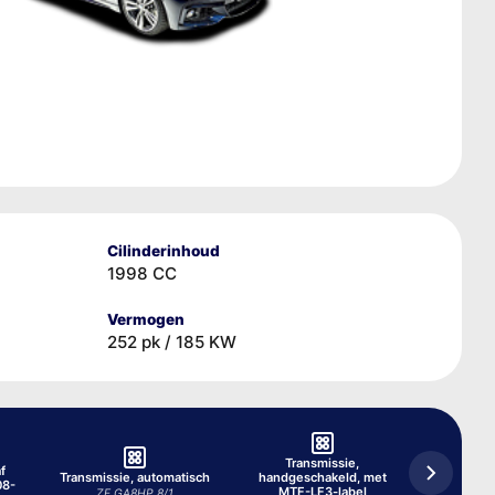
Cilinderinhoud
1998 CC
Vermogen
252 pk / 185 KW
Transmissie,
f
Transmissie, automatisch
handgeschakeld, met
08-
MTF-LF3-label
ZF GA8HP 8/1