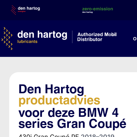
Skip
to
content
O
Den Hartog
productadvies
voor deze BMW 4
series Gran Coupé
430i Gran Coupé PF
2018–2019