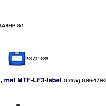
GA8HP 8/1
700 ATF 6009
, met MTF-LF3-label
Getrag GS6-17BG