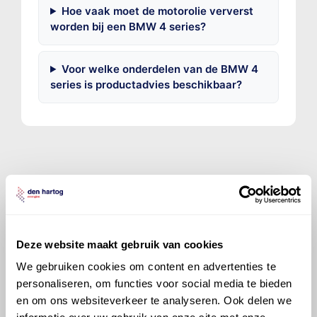
Hoe vaak moet de motorolie ververst
worden bij een BMW 4 series?
Voor welke onderdelen van de BMW 4
series is productadvies beschikbaar?
©
Olyslager
Alle rechten voorbehouden. Deze
informatie mag noch geheel noch gedeeltelijk worden
gereproduceerd, opgeslagen in een database of op
Deze website maakt gebruik van cookies
andere manieren worden overgedragen zonder
voorafgaande schriftelijke toestemming van Olyslager
We gebruiken cookies om content en advertenties te
Organisation B.V. Hoewel alles in het werk is gesteld
personaliseren, om functies voor social media te bieden
om ervoor te zorgen dat deze gegevens zo accuraat
en om ons websiteverkeer te analyseren. Ook delen we
en compleet mogelijk zijn, wordt geen