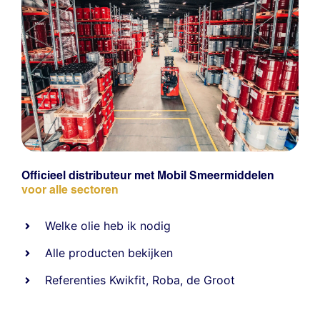
Officieel distributeur met Mobil Smeermiddelen
voor alle sectoren
Welke olie heb ik nodig
Alle producten bekijken
Referentie
s
Kwikfit
,
Roba
,
de Groot