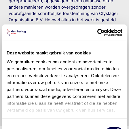
gereproduceerd, opgeslagen in een database of op
andere manieren worden overgedragen zonder
voorafgaande schriftelijke toestemming van Olyslager
Organisation B.V. Hoewel alles in het werk is gesteld
om ervoor te zorgen dat deze gegevens zo accuraat
en compleet mogelijk zijn, wordt geen
aansprakelijkheid aanvaard, anders dan waartoe een
wettelijke verplichting bestaat, voor schade of verlies
veroorzaakt door fouten of omissies in de verstrekte
Deze website maakt gebruik van cookies
informatie. Door deze olieaanbevelingsinformatie te
We gebruiken cookies om content en advertenties te
raadplegen en te gebruiken erkent de gebruiker dat
personaliseren, om functies voor social media te bieden
hij/zij de ervaring, de kennis en het vermogen heeft
en om ons websiteverkeer te analyseren. Ook delen we
om de vereiste onderhoudswerkzaamheden op een
informatie over uw gebruik van onze site met onze
veilige en verantwoorde manier uit te voeren. Hij/zij
vrijwaart en indemniseert de uitgever en
Den Hartog
partners voor social media, adverteren en analyse. Deze
Energies
voor enig verlies, letsel, claim en schade
partners kunnen deze gegevens combineren met andere
veroorzaakt door een onjuiste interpretatie of een
informatie die u aan ze heeft verstrekt of die ze hebben
onjuist gebruik van de gepubliceerde gegevens.
verzameld op basis van uw gebruik van hun services.
Toestemmingsselectie