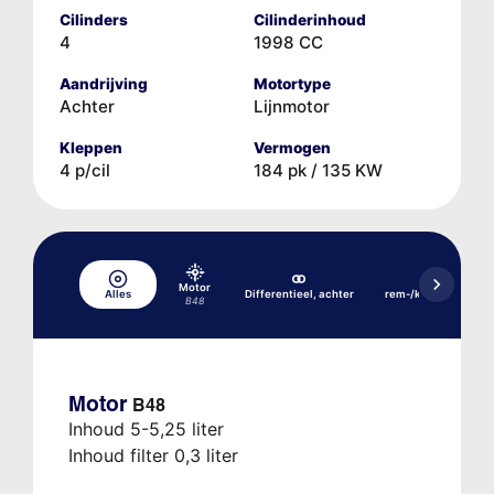
Cilinders
Cilinderinhoud
4
1998 CC
Aandrijving
Motortype
Achter
Lijnmotor
Kleppen
Vermogen
4 p/cil
184 pk / 135 KW
Hydraulisch
Motor
Alles
Differentieel, achter
rem-/koppelingssys
B48
DSC
Motor
B48
Inhoud 5-5,25 liter
Inhoud filter 0,3 liter