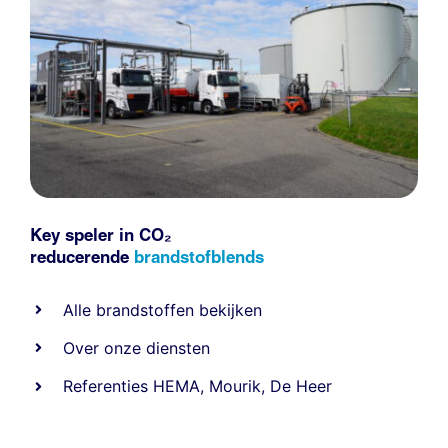
Key speler in CO₂
reducerende
brandstofblends
Alle
brandstoffen
bekijken
Over onze diensten
Referenties
HEMA
,
Mourik
,
De Heer