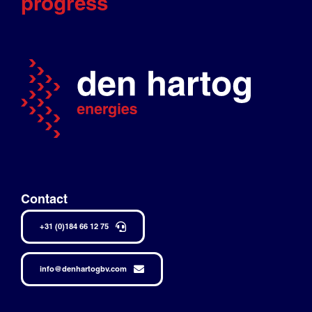
progress
Contact
+31 (0)184 66 12 75
info@denhartogbv.com