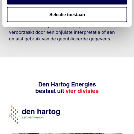
om de vereiste onderhoudswerkzaamheden op een
veilige en verantwoorde manier uit te voeren. Hij/zij
Selectie toestaan
vrijwaart en indemniseert de uitgever en
Den Hartog
Energies
voor enig verlies, letsel, claim en schade
veroorzaakt door een onjuiste interpretatie of een
onjuist gebruik van de gepubliceerde gegevens.
Den Hartog Energies
bestaat uit
vier divisies