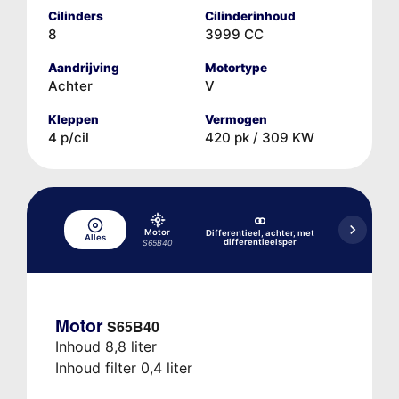
Cilinders
Cilinderinhoud
8
3999 CC
Aandrijving
Motortype
Achter
V
Kleppen
Vermogen
4 p/cil
420 pk / 309 KW
Hydr
Motor
Differentieel, achter, met
Alles
aandrij
differentieelsper
S65B40
conver
Motor
S65B40
Inhoud 8,8 liter
Inhoud filter 0,4 liter