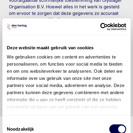
voorafgaande schriftelijke toestemming van Olyslager
Organisation B.V. Hoewel alles in het werk is gesteld
om ervoor te zorgen dat deze gegevens zo accuraat
en compleet mogelijk zijn, wordt geen
aansprakelijkheid aanvaard, anders dan waartoe een
wettelijke verplichting bestaat, voor schade of verlies
veroorzaakt door fouten of omissies in de verstrekte
informatie. Door deze olieaanbevelingsinformatie te
Deze website maakt gebruik van cookies
raadplegen en te gebruiken erkent de gebruiker dat
We gebruiken cookies om content en advertenties te
hij/zij de ervaring, de kennis en het vermogen heeft
personaliseren, om functies voor social media te bieden
om de vereiste onderhoudswerkzaamheden op een
en om ons websiteverkeer te analyseren. Ook delen we
veilige en verantwoorde manier uit te voeren. Hij/zij
vrijwaart en indemniseert de uitgever en
Den Hartog
informatie over uw gebruik van onze site met onze
Energies
voor enig verlies, letsel, claim en schade
partners voor social media, adverteren en analyse. Deze
veroorzaakt door een onjuiste interpretatie of een
partners kunnen deze gegevens combineren met andere
onjuist gebruik van de gepubliceerde gegevens.
informatie die u aan ze heeft verstrekt of die ze hebben
verzameld op basis van uw gebruik van hun services.
Toestemmingsselectie
Noodzakelijk