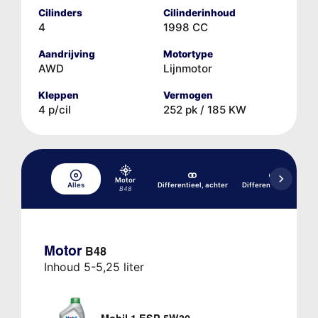
Cilinders
Cilinderinhoud
4
1998 CC
Aandrijving
Motortype
AWD
Lijnmotor
Kleppen
Vermogen
4 p/cil
252 pk / 185 KW
Motor
Alles
Differentieel, achter
Differentieel, voor
B48
Motor
B48
Inhoud 5-5,25 liter