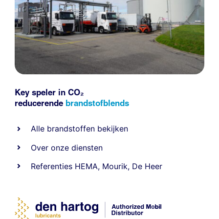
Key speler in CO₂
reducerende
brandstofblends
Alle
brandstoffen
bekijken
Over onze diensten
Referenties
HEMA
,
Mourik
,
De Heer