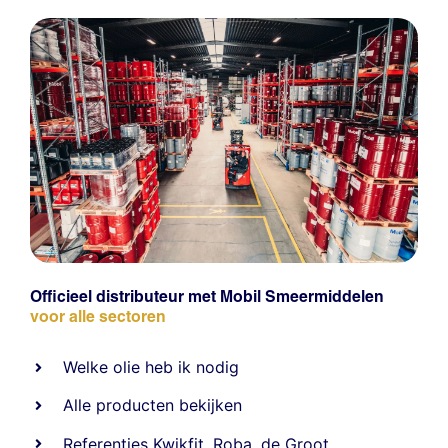
Officieel distributeur met Mobil Smeermiddelen
voor alle sectoren
Welke olie heb ik nodig
Alle producten bekijken
Referentie
s
Kwikfit
,
Roba
,
de Groot