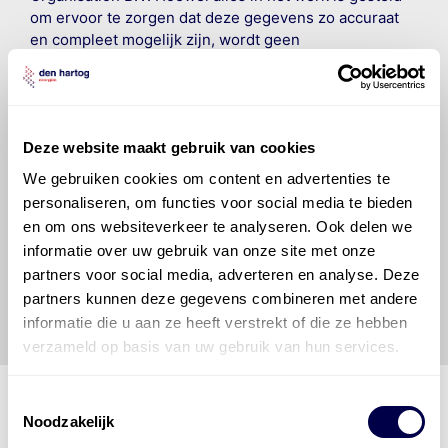
om ervoor te zorgen dat deze gegevens zo accuraat
en compleet mogelijk zijn, wordt geen
aansprakelijkheid aanvaard, anders dan waartoe een
wettelijke verplichting bestaat, voor schade of verlies
veroorzaakt door fouten of omissies in de verstrekte
informatie. Door deze olieaanbevelingsinformatie te
Deze website maakt gebruik van cookies
raadplegen en te gebruiken erkent de gebruiker dat
hij/zij de ervaring, de kennis en het vermogen heeft
We gebruiken cookies om content en advertenties te
om de vereiste onderhoudswerkzaamheden op een
personaliseren, om functies voor social media te bieden
veilige en verantwoorde manier uit te voeren. Hij/zij
en om ons websiteverkeer te analyseren. Ook delen we
vrijwaart en indemniseert de uitgever en
Den Hartog
informatie over uw gebruik van onze site met onze
Energies
voor enig verlies, letsel, claim en schade
partners voor social media, adverteren en analyse. Deze
veroorzaakt door een onjuiste interpretatie of een
partners kunnen deze gegevens combineren met andere
onjuist gebruik van de gepubliceerde gegevens.
informatie die u aan ze heeft verstrekt of die ze hebben
verzameld op basis van uw gebruik van hun services.
Toestemmingsselectie
Noodzakelijk