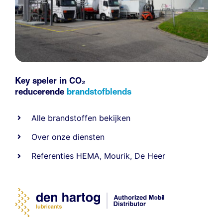
Key speler in CO₂
reducerende
brandstofblends
Alle
brandstoffen
bekijken
Over onze diensten
Referenties
HEMA
,
Mourik
,
De Heer