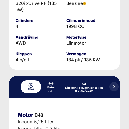
320i xDrive PF (135
Benzine
kW)
Cilinders
Cilinderinhoud
4
1998 CC
Aandrijving
Motortype
AWD
Lijnmotor
Kleppen
Vermogen
4 p/cil
184 pk / 135 KW
Motor
Differentieel, achter, tot en
Differentieel
Alles
met 02/2020
03
B48
Motor
B48
Inhoud 5,25 liter
Inhoud filter 0,3 liter