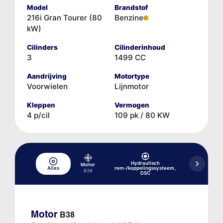
Model
Brandstof
216i Gran Tourer (80
Benzine
kW)
Cilinders
Cilinderinhoud
3
1499 CC
Aandrijving
Motortype
Voorwielen
Lijnmotor
Kleppen
Vermogen
4 p/cil
109 pk / 80 KW
Hydraulisch
Motor
Alles
rem-/koppelingssysteem,
Koelsysteem
B38
DSC
Motor
B38