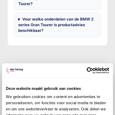
Tourer?
Voor welke onderdelen van de BMW 2
series Gran Tourer is productadvies
beschikbaar?
©
Olyslager
Alle rechten voorbehouden. Deze
informatie mag noch geheel noch gedeeltelijk worden
gereproduceerd, opgeslagen in een database of op
Deze website maakt gebruik van cookies
andere manieren worden overgedragen zonder
voorafgaande schriftelijke toestemming van Olyslager
We gebruiken cookies om content en advertenties te
Organisation B.V. Hoewel alles in het werk is gesteld
personaliseren, om functies voor social media te bieden
om ervoor te zorgen dat deze gegevens zo accuraat
en om ons websiteverkeer te analyseren. Ook delen we
en compleet mogelijk zijn, wordt geen