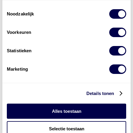
Toestemmingsselectie
Noodzakelijk
Voorkeuren
Levert complete
Statistieken
laad- en
accu oplossingen
Installatie van laadinfra en accu’s
Marketing
Energiebeheer
en
ERE’s
Laadnetwerk
en
Laadpassen
Details tonen
Alles toestaan
Selectie toestaan