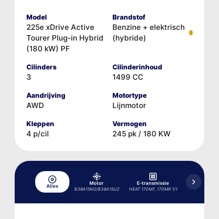
Model
Brandstof
225e xDrive Active
Benzine + elektrisch
Tourer Plug-in Hybrid
(hybride)
(180 kW) PF
Cilinders
Cilinderinhoud
3
1499 CC
Aandrijving
Motortype
AWD
Lijnmotor
Kleppen
Vermogen
4 p/cil
245 pk / 180 KW
Motor
E-transmissie
Hydraulisc
Alles
B38A15M2/B38A15U2
HEAT 170MF, 170MR 1/1