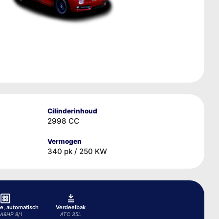
Cilinderinhoud
2998 CC
Vermogen
340 pk / 250 KW
e, automatisch
Verdeelbak
A8HP 8/1
ATC 35L