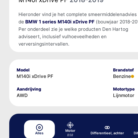
Hieronder vind je het complete smeermiddelenadvies
de
BMW 1 series M140i xDrive PF
(bouwjaar 2018-20
Per onderdeel zie je welke producten Den Hartog
adviseert, inclusief vulhoeveelheden en
verversingsintervallen.
Model
Brandstof
M140i xDrive PF
Benzine
Aandrijving
Motortype
AWD
Lijnmotor
Motor
Alles
Differentieel, achter
Di
B58