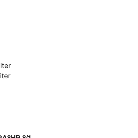
iter
iter
GA8HP 8/1