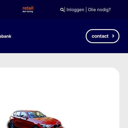
|
Inloggen
|
Olie nodig?
contact
sbank