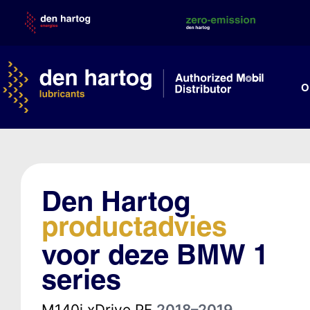
Skip
to
content
O
Den Hartog
productadvies
voor deze BMW 1
series
M140i xDrive PF
2018–2019