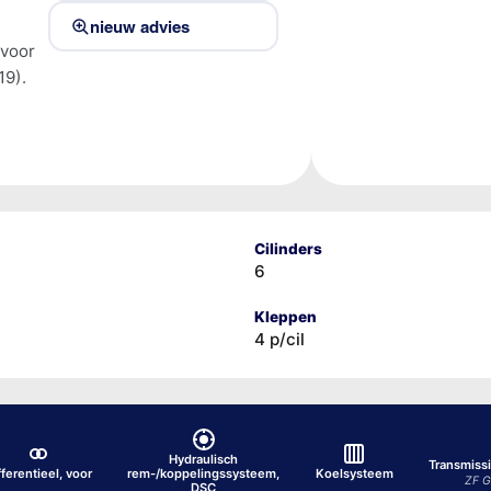
nieuw advies
 voor
19).
Cilinders
6
Kleppen
4 p/cil
Hydraulisch
Transmissi
fferentieel, voor
rem-/koppelingssysteem,
Koelsysteem
ZF G
DSC