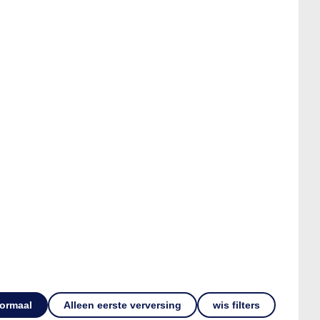
ormaal
Alleen eerste verversing
wis filters