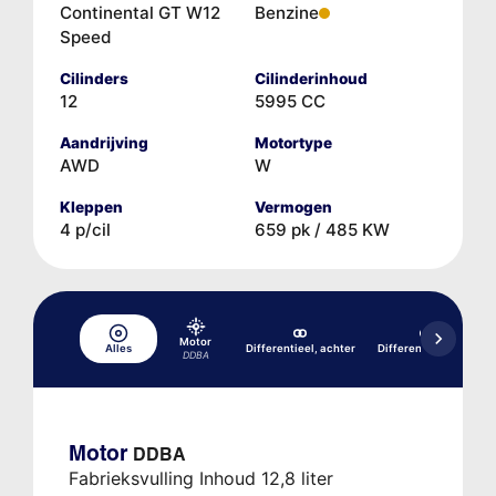
Continental GT W12
Benzine
Speed
Cilinders
Cilinderinhoud
12
5995 CC
Aandrijving
Motortype
AWD
W
Kleppen
Vermogen
4 p/cil
659 pk / 485 KW
Motor
Alles
Differentieel, achter
Differentieel, voor
DDBA
Motor
DDBA
Fabrieksvulling Inhoud 12,8 liter