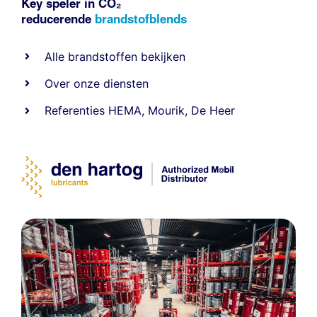
Key speler in CO₂
reducerende
brandstofblends
Alle
brandstoffen
bekijken
Over onze diensten
Referenties
HEMA
,
Mourik
,
De Heer