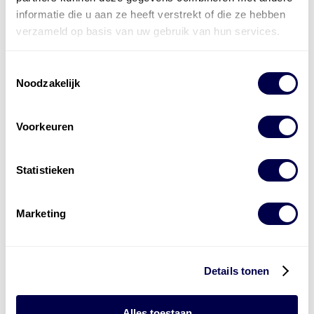
informatie die u aan ze heeft verstrekt of die ze hebben
verzameld op basis van uw gebruik van hun services.
Toestemmingsselectie
Noodzakelijk
Voorkeuren
Statistieken
Levert complete
Marketing
laad- en
accu oplossingen
Installatie van laadinfra en accu’s
Details tonen
Energiebeheer
en
ERE’s
Alles toestaan