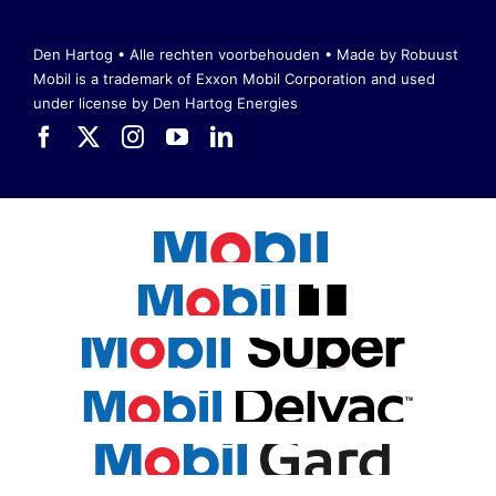
Den Hartog • Alle rechten voorbehouden •
Made by Robuust
Mobil is a trademark of Exxon Mobil Corporation
and used
under license by Den Hartog Energies