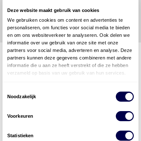
vrijwaart en indemniseert de uitgever en
Den Hartog
Energies
voor enig verlies, letsel, claim en schade
Deze website maakt gebruik van cookies
veroorzaakt door een onjuiste interpretatie of een
We gebruiken cookies om content en advertenties te
onjuist gebruik van de gepubliceerde gegevens.
personaliseren, om functies voor social media te bieden
en om ons websiteverkeer te analyseren. Ook delen we
informatie over uw gebruik van onze site met onze
partners voor social media, adverteren en analyse. Deze
partners kunnen deze gegevens combineren met andere
informatie die u aan ze heeft verstrekt of die ze hebben
Den Hartog Energies
verzameld op basis van uw gebruik van hun services.
bestaat uit
vier divisies
Toestemmingsselectie
Noodzakelijk
Voorkeuren
Statistieken