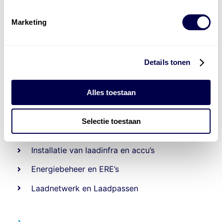
Marketing
Details tonen
Alles toestaan
Levert complete
Selectie toestaan
laad- en
accu oplossingen
Installatie van laadinfra en accu’s
Energiebeheer
en
ERE’s
Laadnetwerk
en
Laadpassen