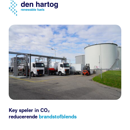
Key speler in CO₂
reducerende
brandstofblends